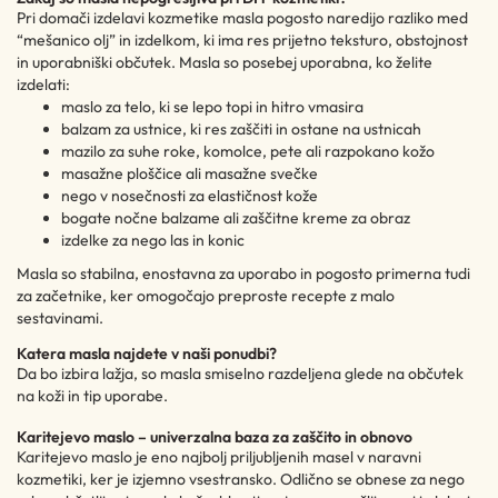
Pri domači izdelavi kozmetike masla pogosto naredijo razliko med
“mešanico olj” in izdelkom, ki ima res prijetno teksturo, obstojnost
in uporabniški občutek. Masla so posebej uporabna, ko želite
izdelati:
maslo za telo, ki se lepo topi in hitro vmasira
balzam za ustnice, ki res zaščiti in ostane na ustnicah
mazilo za suhe roke, komolce, pete ali razpokano kožo
masažne ploščice ali masažne svečke
nego v nosečnosti za elastičnost kože
bogate nočne balzame ali zaščitne kreme za obraz
izdelke za nego las in konic
Masla so stabilna, enostavna za uporabo in pogosto primerna tudi
za začetnike, ker omogočajo preproste recepte z malo
sestavinami.
Katera masla najdete v naši ponudbi?
Da bo izbira lažja, so masla smiselno razdeljena glede na občutek
na koži in tip uporabe.
Karitejevo maslo – univerzalna baza za zaščito in obnovo
Karitejevo maslo je eno najbolj priljubljenih masel v naravni
kozmetiki, ker je izjemno vsestransko. Odlično se obnese za nego