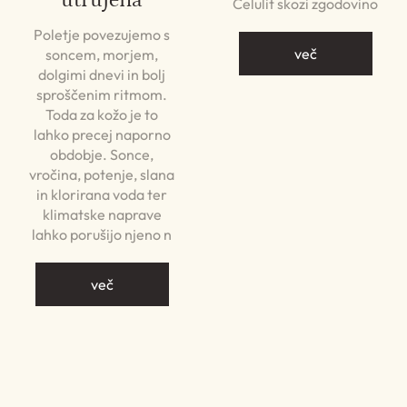
Celulit skozi zgodovino
Poletje povezujemo s
več
soncem, morjem,
dolgimi dnevi in bolj
sproščenim ritmom.
Toda za kožo je to
lahko precej naporno
obdobje. Sonce,
vročina, potenje, slana
in klorirana voda ter
klimatske naprave
lahko porušijo njeno n
več