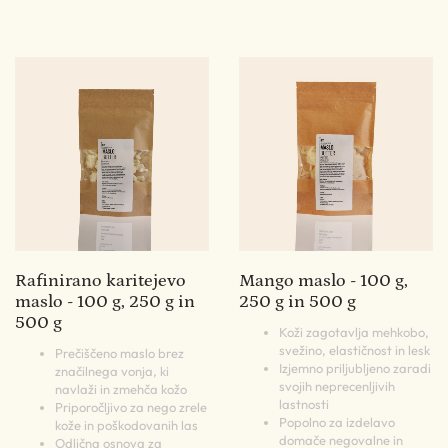
Rafinirano karitejevo
Mango maslo - 100 g,
maslo - 100 g, 250 g in
250 g in 500 g
500 g
Koži zagotavlja mehkobo,
svežino, elastičnost in lesk
Prečiščeno maslo brez
Izjemno priljubljeno zaradi
značilnega vonja, ki
svojih neprecenljivih
navlaži in zmehča kožo
lastnosti
Priporočljivo za nego zrele
Popolno za izdelavo
kože in poškodovanih las
domače negovalne in
Odlična osnova za