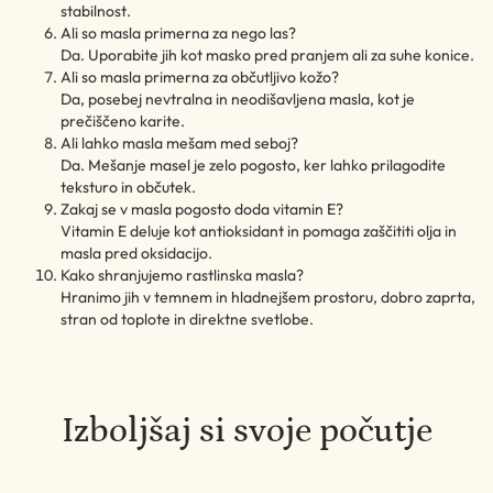
stabilnost.
Ali so masla primerna za nego las?
Da. Uporabite jih kot masko pred pranjem ali za suhe konice.
Ali so masla primerna za občutljivo kožo?
Da, posebej nevtralna in neodišavljena masla, kot je
prečiščeno karite.
Ali lahko masla mešam med seboj?
Da. Mešanje masel je zelo pogosto, ker lahko prilagodite
teksturo in občutek.
Zakaj se v masla pogosto doda vitamin E?
Vitamin E deluje kot antioksidant in pomaga zaščititi olja in
masla pred oksidacijo.
Kako shranjujemo rastlinska masla?
Hranimo jih v temnem in hladnejšem prostoru, dobro zaprta,
stran od toplote in direktne svetlobe.
Izboljšaj si svoje počutje