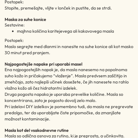
Postopek:
Stopite, premešajte, vlijte v lonček in pustite, da se strdi.
Maska za suhe konice
Sestavine:
majhna količina karitejevega ali kakavovega masla
Postopek:
Maslo segrejte med dlanmi in nanesite na suhe konice ali kot masko
30 minut pred pranjem.
Najpogostejše napake pri uporabi masel
Ena najpogostejših napak je, da masla nanesemo na popolnoma
suho kožo in pričakujemo “vlaženje”. Masla predvsem zaščitijo in
zmehčajo, zato najlepši učinek dosežete, če jih nanesete na rahlo
vlažno kožo ali čez hidratantni izdelek.
Druga pogosta napaka je uporaba prevelike količine. Masla so
koncentrirana, zato je pogosto dovolj zelo malo.
Pri izdelavi DIY izdelkov je pomembno tudi, da masla ne pregrevate
predolgo, ter da uporabljate čiste pripomočke, da zmanjšate
možnost kontaminacije.
Masla kot del vsakodnevne rutine
Masla so odlična osnova za rutino, ki je preprosta, a učinkovita.