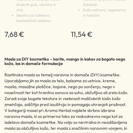
drobnih gub, celulita in
čokoladi
strij
Kožo nahrani, regenerira
Idealno za izdelavo
in tonizira
kozmetičnih izdelkov
7,68 €
11,54 €
Masla za DIY kozmetiko – karite, mango in kakav za bogato nego
kože, las in domače formulacije
Rastlinska masla so temelj naravne in domače (DIY) kozmetike.
Uporabljamo jih za masla za telo, balzame za ustnice, kreme,
mazila, masažne ploščice, losjone, nego po sončenju, nego v
nosečnosti ter kot hranilno osnovo za suho, občutljivo ali zrelo kožo.
Zaradi svoje bogate teksture in vsebnosti maščobnih kislin kožo
zmehčajo, zaščitijo pred izsušitvijo in pomagajo ohranjati prožnost.
V kategoriji masel pri Aroma Herbal najdete skrbno izbrana
naravna masla, ki so primerna tako za vsakodnevno nego kot za
izdelavo domače kozmetike. Na voljo so nevtralna in neodišavljena
masla za občutljivo kožo, ter masla z značilnim naravnim vonjem, ki