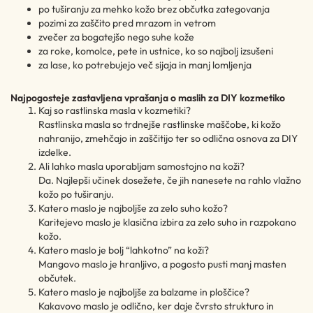
po tuširanju za mehko kožo brez občutka zategovanja
pozimi za zaščito pred mrazom in vetrom
zvečer za bogatejšo nego suhe kože
za roke, komolce, pete in ustnice, ko so najbolj izsušeni
za lase, ko potrebujejo več sijaja in manj lomljenja
Najpogosteje zastavljena vprašanja o maslih za DIY kozmetiko
Kaj so rastlinska masla v kozmetiki?
Rastlinska masla so trdnejše rastlinske maščobe, ki kožo
nahranijo, zmehčajo in zaščitijo ter so odlična osnova za DIY
izdelke.
Ali lahko masla uporabljam samostojno na koži?
Da. Najlepši učinek dosežete, če jih nanesete na rahlo vlažno
kožo po tuširanju.
Katero maslo je najboljše za zelo suho kožo?
Karitejevo maslo je klasična izbira za zelo suho in razpokano
kožo.
Katero maslo je bolj “lahkotno” na koži?
Mangovo maslo je hranljivo, a pogosto pusti manj masten
občutek.
Katero maslo je najboljše za balzame in ploščice?
Kakavovo maslo je odlično, ker daje čvrsto strukturo in