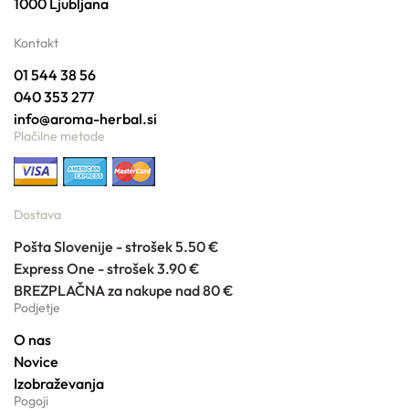
1000 Ljubljana
Kontakt
01 544 38 56
040 353 277
info@aroma-herbal.si
Plačilne metode
Dostava
Pošta Slovenije - strošek 5.50 €
Express One - strošek 3.90 €
BREZPLAČNA za nakupe nad 80 €
Podjetje
O nas
Novice
Izobraževanja
Pogoji