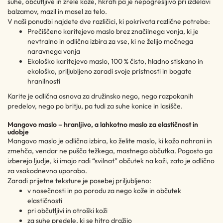
suhe, občutljive in zrele kože, hkrati pa je nepogrešljivo pri izdelavi
balzamov, mazil in masel za telo.
V naši ponudbi najdete dve različici, ki pokrivata različne potrebe:
Prečiščeno karitejevo maslo brez značilnega vonja, ki je
nevtralno in odlična izbira za vse, ki ne želijo močnega
naravnega vonja
Ekološko karitejevo maslo, 100 % čisto, hladno stiskano in
ekološko, priljubljeno zaradi svoje pristnosti in bogate
hranilnosti
Karite je odlična osnova za družinsko nego, nego razpokanih
predelov, nego po britju, pa tudi za suhe konice in lasišče.
Mangovo maslo – hranljivo, a lahkotno maslo za elastičnost in
udobje
Mangovo maslo je odlična izbira, ko želite maslo, ki kožo nahrani in
zmehča, vendar ne pušča težkega, mastnega občutka. Pogosto ga
izberejo ljudje, ki imajo radi “svilnat” občutek na koži, zato je odlično
za vsakodnevno uporabo.
Zaradi prijetne teksture je posebej priljubljeno:
v nosečnosti in po porodu za nego kože in občutek
elastičnosti
pri občutljivi in otroški koži
za suhe predele, ki se hitro dražijo