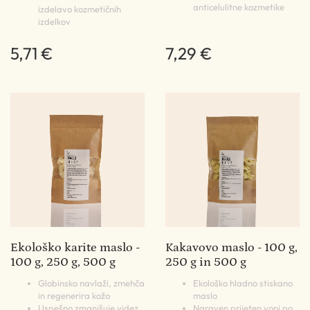
anticelulitne kozmetike
izdelavo kozmetičnih
izdelkov
5,71 €
7,29 €
Ekološko karite maslo -
Kakavovo maslo - 100 g,
100 g, 250 g, 500 g
250 g in 500 g
Globinsko navlaži, zmehča
Ekološko hladno stiskano
in regenerira kožo
maslo
Uspešno zmanjšuje videz
Naraven prijeten vonj po