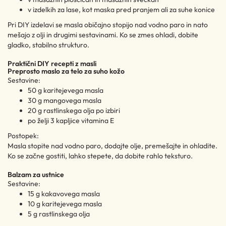
v izdelkih za lase, kot maska pred pranjem ali za suhe konice
Pri DIY izdelavi se masla običajno stopijo nad vodno paro in nato
mešajo z olji in drugimi sestavinami. Ko se zmes ohladi, dobite
gladko, stabilno strukturo.
Praktični DIY recepti z masli
Preprosto maslo za telo za suho kožo
Sestavine:
50 g karitejevega masla
30 g mangovega masla
20 g rastlinskega olja po izbiri
po želji 3 kapljice vitamina E
Postopek:
Masla stopite nad vodno paro, dodajte olje, premešajte in ohladite.
Ko se začne gostiti, lahko stepete, da dobite rahlo teksturo.
Balzam za ustnice
Sestavine:
15 g kakavovega masla
10 g karitejevega masla
5 g rastlinskega olja