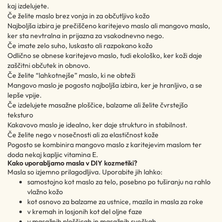
kaj izdelujete.
Če želite maslo brez vonja in za občutljivo kožo
Najboljša izbira je prečiščeno karitejevo maslo ali mangovo maslo,
ker sta nevtralna in prijazna za vsakodnevno nego.
Če imate zelo suho, luskasto ali razpokano kožo
Odlično se obnese karitejevo maslo, tudi ekološko, ker koži daje
zaščitni občutek in obnovo.
Če želite “lahkotnejše” maslo, ki ne obteži
Mangovo maslo je pogosto najboljša izbira, ker je hranljivo, a se
lepše vpije.
Če izdelujete masažne ploščice, balzame ali želite čvrstejšo
teksturo
Kakavovo maslo je idealno, ker daje strukturo in stabilnost.
Če želite nego v nosečnosti ali za elastičnost kože
Pogosto se kombinira mangovo maslo z karitejevim maslom ter
doda nekaj kapljic vitamina E.
Kako uporabljamo masla v DIY kozmetiki?
Masla so izjemno prilagodljiva. Uporabite jih lahko:
samostojno kot maslo za telo, posebno po tuširanju na rahlo
vlažno kožo
kot osnovo za balzame za ustnice, mazila in masla za roke
v kremah in losjonih kot del oljne faze
v masažnih ploščicah in masažnih svečkah