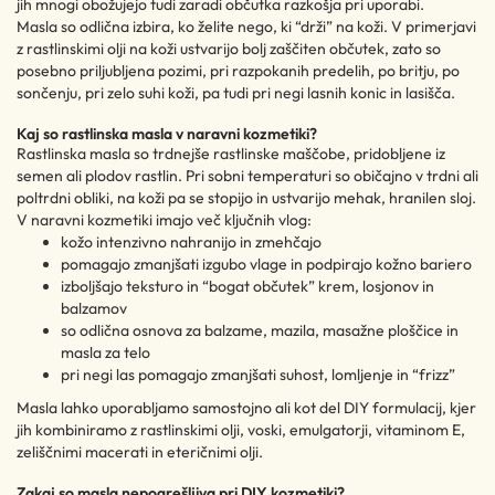
jih mnogi obožujejo tudi zaradi občutka razkošja pri uporabi.
Masla so odlična izbira, ko želite nego, ki “drži” na koži. V primerjavi
z rastlinskimi olji na koži ustvarijo bolj zaščiten občutek, zato so
posebno priljubljena pozimi, pri razpokanih predelih, po britju, po
sončenju, pri zelo suhi koži, pa tudi pri negi lasnih konic in lasišča.
Kaj so rastlinska masla v naravni kozmetiki?
Rastlinska masla so trdnejše rastlinske maščobe, pridobljene iz
semen ali plodov rastlin. Pri sobni temperaturi so običajno v trdni ali
poltrdni obliki, na koži pa se stopijo in ustvarijo mehak, hranilen sloj.
V naravni kozmetiki imajo več ključnih vlog:
kožo intenzivno nahranijo in zmehčajo
pomagajo zmanjšati izgubo vlage in podpirajo kožno bariero
izboljšajo teksturo in “bogat občutek” krem, losjonov in
balzamov
so odlična osnova za balzame, mazila, masažne ploščice in
masla za telo
pri negi las pomagajo zmanjšati suhost, lomljenje in “frizz”
Masla lahko uporabljamo samostojno ali kot del DIY formulacij, kjer
jih kombiniramo z rastlinskimi olji, voski, emulgatorji, vitaminom E,
zeliščnimi macerati in eteričnimi olji.
Zakaj so masla nepogrešljiva pri DIY kozmetiki?