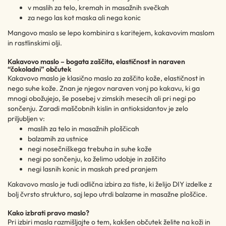
v maslih za telo, kremah in masažnih svečkah
za nego las kot maska ali nega konic
Mangovo maslo se lepo kombinira s karitejem, kakavovim maslom
in rastlinskimi olji.
Kakavovo maslo – bogata zaščita, elastičnost in naraven
“čokoladni” občutek
Kakavovo maslo je klasično maslo za zaščito kože, elastičnost in
nego suhe kože. Znan je njegov naraven vonj po kakavu, ki ga
mnogi obožujejo, še posebej v zimskih mesecih ali pri negi po
sončenju. Zaradi maščobnih kislin in antioksidantov je zelo
priljubljen v:
maslih za telo in masažnih ploščicah
balzamih za ustnice
negi nosečniškega trebuha in suhe kože
negi po sončenju, ko želimo udobje in zaščito
negi lasnih konic in maskah pred pranjem
Kakavovo maslo je tudi odlična izbira za tiste, ki želijo DIY izdelke z
bolj čvrsto strukturo, saj lepo utrdi balzame in masažne ploščice.
Kako izbrati pravo maslo?
Pri izbiri masla razmišljajte o tem, kakšen občutek želite na koži in