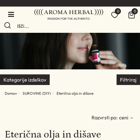
0
0
Kategorije izdelkov
Filtriraj
Domov
SUROVINE (DIY)
Eterična olja in dišave
Razvrsti po:
ceni
Eterična olja in dišave