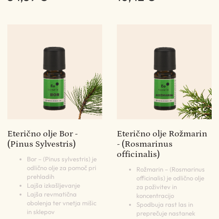
Eterično olje Bor -
Eterično olje Rožmarin
(Pinus Sylvestris)
- (Rosmarinus
officinalis)
Bor – (Pinus sylvestris) je
odlično olje za pomoč pri
Rožmarin – (Rosmarinus
prehladih
officinalis) je odlično olje
Lajša izkašljevanje
za poživitev in
Lajša revmatična
koncentracijo
obolenja ter vnetja mišic
Spodbuja rast las in
in sklepov
preprečuje nastanek