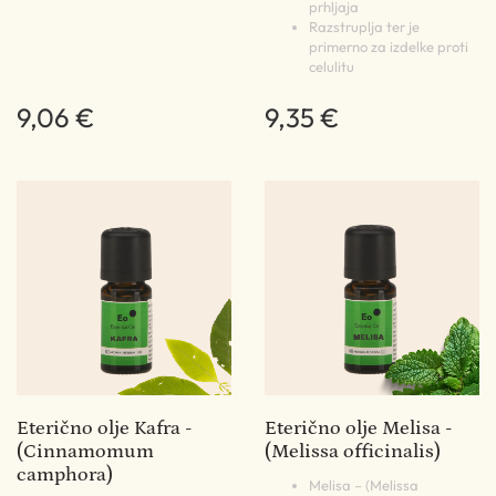
prhljaja
Razstruplja ter je
primerno za izdelke proti
celulitu
9,06 €
9,35 €
Eterično olje Kafra -
Eterično olje Melisa -
(Cinnamomum
(Melissa officinalis)
camphora)
Melisa – (Melissa