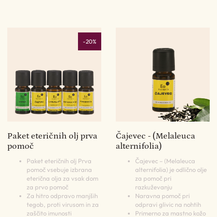
-20%
Paket eteričnih olj prva
Čajevec - (Melaleuca
pomoč
alternifolia)
Paket eteričnih olj Prva
Čajevec – (Melaleuca
pomoč vsebuje izbrana
alternifolia) je odlično olje
eterična olja za vsak dom
za pomoč pri
za prvo pomoč
razkuževanju
Za hitro odpravo manjših
Naravna pomoč pri
tegob, proti virusom in za
odpravi glivic na nohtih
zaščito imunosti
Primerno za mastno kožo