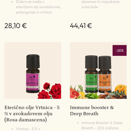
Dobro se meša z
ekcemov in razpokane,
eteričnimi olji sandalovine,
suhe kože
pelargonije in vrtnice
28,10 €
44,41 €
-20%
Eterično olje Vrtnica - 5
Immune booster &
% v avokadovem olju
Deep Breath
(Rosa damascena)
Immune Booster & Deep
Breath – 20% znižana
Vrtnica - 5 % v