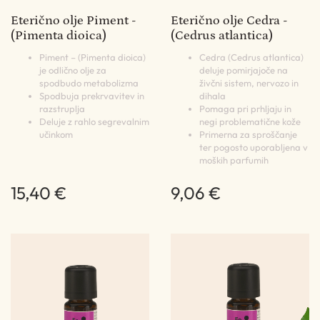
Eterično olje Piment -
Eterično olje Cedra -
(Pimenta dioica)
(Cedrus atlantica)
Piment – (Pimenta dioica)
Cedra (Cedrus atlantica)
je odlično olje za
deluje pomirjajoče na
spodbudo metabolizma
živčni sistem, nervozo in
Spodbuja prekrvavitev in
dihala
razstruplja
Pomaga pri prhljaju in
Deluje z rahlo segrevalnim
negi problematične kože
učinkom
Primerna za sproščanje
ter pogosto uporabljena v
moških parfumih
15,40 €
9,06 €