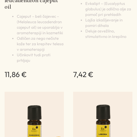
leucadendron cajeput
Evkalipt – (Eucalyptus
oil
globulus) je odlično olje za
pomoč pri prehladih
Cajeput – beli čajevec –
Lajša izkašljevanje in
(Melaleuca leucadendron
pomiri dihala
cajeput oil) se uporablja v
Deluje osvežilno,
aromaterapiji in kozmetiki
stimulativno in krepilno
Odličen za nego nečiste
kože ter za krepitev telesa
v aromaterapiji
Učinkovit tudi proti
prhljaju
11,86 €
7,42 €