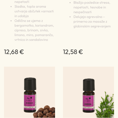
napetosti
Blažijo posledice stresa,
Sladka, topla aroma
napetosti, tesnobe in
ustvarja občutek varnosti
nespečnosti
in udobja
Delujejo ogrevalno –
Odlično se ujema z
primerno za masaže z
bergamotko, koriandrom,
globinskim segrevanjem
cipreso, brinom, sivko,
limono, miro, pomarančo,
vrtnico in sandalovino
12,68 €
12,58 €