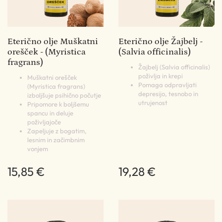
Eterično olje Muškatni
Eterično olje Žajbelj -
orešček - (Myristica
(Salvia officinalis)
fragrans)
Žajbelj (Salvia officinalis)
poživlja in krepi
Muškatni orešček
Pomaga odpravljati
(Myristica fragrans)
depresijo, tesnobo in
izboljšuje psihično počutje
utrujenost
Pripomore k boljšemu
spancu in deluje
poživljajoče
Zapeljuje z bogatim,
lesnim in začimbnim
vonjem
15,85 €
19,28 €