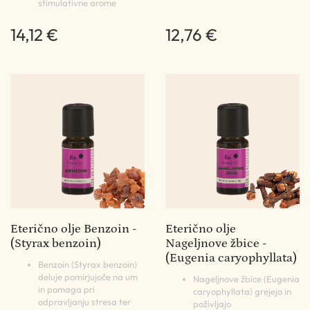
stimulativne arome
14,12 €
12,76 €
Eterično olje Benzoin -
Eterično olje
(Styrax benzoin)
Nageljnove žbice -
(Eugenia caryophyllata)
Benzoin (Styrax benzoin)
deluje pomirjujoče na um
Nageljnove žbice (Eugenia
in pomaga pri
caryophyllata) grejejo in
odpravljanju stresa ter
poživljajo