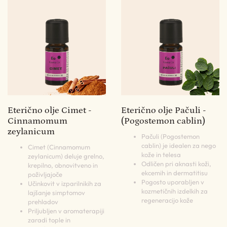
Eterično olje Cimet -
Eterično olje Pačuli -
Cinnamomum
(Pogostemon cablin)
zeylanicum
Pačuli (Pogostemon
cablin) je idealen za nego
Cimet (Cinnamomum
kože in telesa
zeylanicum) deluje grelno,
Odličen pri aknasti koži,
krepilno, obnovitveno in
ekcemih in dermatitisu
poživljajoče
Pogosto uporabljen v
Učinkovit v izparilnikih za
kozmetičnih izdelkih za
lajšanje simptomov
regeneracijo kože
prehladov
Priljubljen v aromaterapiji
zaradi tople in