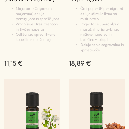
Majaron - (Origanum
Črni poper (Piper nigrum)
majorana) deluje
deluje stimulativno na
pomirjujoče in sproščujoče
misli in telo
Zmanjšuje stres, tesnobo
Pogosto se uporablja v
in živčno napetost
masažnih pripravkih za
Odličen za sprostitvene
mišične napetosti in
kopeli in masažna olja
bolečine v sklepih
Deluje rahlo segrevalno in
sproščujoče
11,15 €
18,89 €