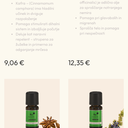
officinalis) je odlično olje
Kafra – (Cinnamomum
za sproščanje notranjega
camphora) ima hladilni
nemira
učinek in dviguje
Pomaga pri glavobolih in
razpoloženje
migrenah
Pomaga stimulirati dihalni
Sprošča telo in pomaga
sistem in izboljšuje počutje
pri nespečnosti
Deluje kot naravni
repelent – strupena za
žuželke in primerna za
odganjanje mrčesa
9,06 €
12,35 €