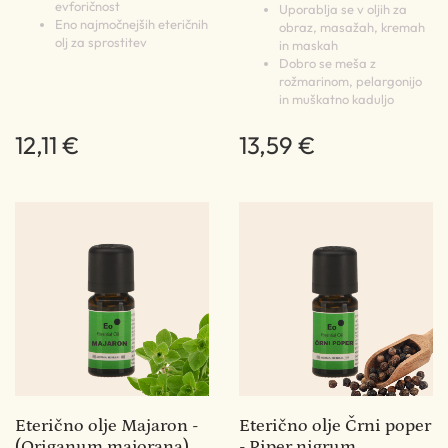
evforičnost
Uporablja se v oljih za
Eno najmočnejših eteričnih
obraz, masažah, kremah
olj za sprostitev
in maskah
Dobro se meša z
rožmarinom, pelargonijo
in muškatno kaduljo
12,11 €
13,59 €
Eterično olje Majaron -
Eterično olje Črni poper
(Origanum majorana)
- Piper nigrum