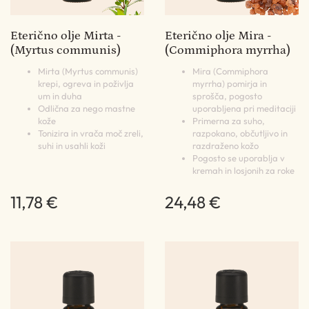
Eterično olje Mirta -
Eterično olje Mira -
(Myrtus communis)
(Commiphora myrrha)
Mirta (Myrtus communis)
Mira (Commiphora
krepi, ogreva in poživlja
myrrha) pomirja in
um in duha
sprošča, pogosto
Odlična za nego mastne
uporabljena pri meditaciji
kože
Primerna za suho,
Tonizira in vrača moč zreli,
razpokano, občutljivo in
suhi in usahli koži
razdraženo kožo
Pogosto se uporablja v
kremah in losjonih za roke
11,78 €
24,48 €