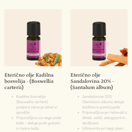
Eterično olje Kadilna
Eterično olje
bosvelija - (Boswellia
Sandalovina 20% -
carterii)
(Santalum album)
Kadilna bosvelija
Sandalovina 20%
(Boswellia carterii)
(Santalum album) deluje
podpira zdravje dihal in
blažilno in pomirjujoče
sprošča
Priporočljiva pri težavah z
Priporočljiva za nego zrele
dihali, sečili, alergijami in
kože – deluje proti gubam
okužbami
in tonira kožo
Učinkovita pri negi aken,