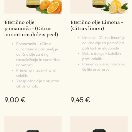
Eterično olje
Eterično olje Limona -
pomaranča - (Citrus
(Citrus limon)
aurantium dulcis peel)
Limona – (Citrus limon) je
odlično olje za pomoč pri
Pomaranča – (Citrus
potrtosti in glavobolu
aurantium dulcis peel) je
Dobro deluje v izdelkih
odlično olje za dvig
proti celulitu
razpoloženja in sprostitev
Primerno olje za naravno
napetosti
čistilo prostorov
Primerno v izdelkih proti
celulitu
Vsesplošno olje s prijetno
citrusno noto
9,00 €
9,45 €