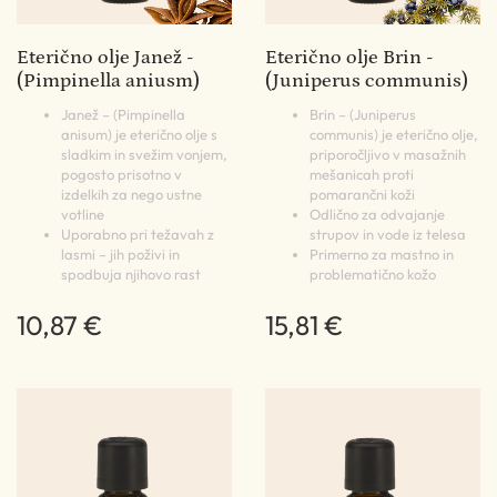
Eterično olje Janež -
Eterično olje Brin -
(Pimpinella aniusm)
(Juniperus communis)
Janež – (Pimpinella
Brin – (Juniperus
anisum) je eterično olje s
communis) je eterično olje,
sladkim in svežim vonjem,
priporočljivo v masažnih
pogosto prisotno v
mešanicah proti
izdelkih za nego ustne
pomarančni koži
votline
Odlično za odvajanje
Uporabno pri težavah z
strupov in vode iz telesa
lasmi – jih poživi in
Primerno za mastno in
spodbuja njihovo rast
problematično kožo
10,87 €
15,81 €