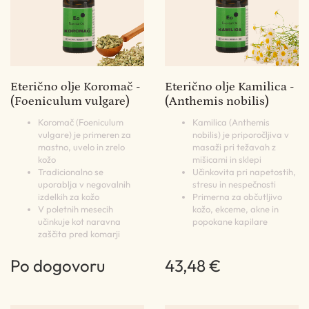
Eterično olje Koromač -
Eterično olje Kamilica -
(Foeniculum vulgare)
(Anthemis nobilis)
Koromač (Foeniculum
Kamilica (Anthemis
vulgare) je primeren za
nobilis) je priporočljiva v
mastno, uvelo in zrelo
masaži pri težavah z
kožo
mišicami in sklepi
Tradicionalno se
Učinkovita pri napetostih,
uporablja v negovalnih
stresu in nespečnosti
izdelkih za kožo
Primerna za občutljivo
V poletnih mesecih
kožo, ekceme, akne in
učinkuje kot naravna
popokane kapilare
zaščita pred komarji
Po dogovoru
43,48 €