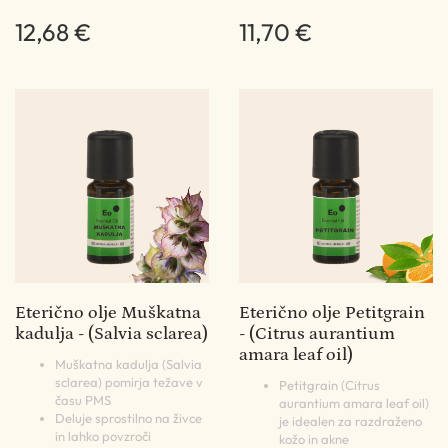
12,68 €
11,70 €
Eterično olje Muškatna
Eterično olje Petitgrain
kadulja - (Salvia sclarea)
- (Citrus aurantium
amara leaf oil)
Muškatna kadulja (Salvia
sclarea) pomirja težave v
Petitgrain (Citrus
času PMS
aurantium amara leaf oil)
Deluje sprostilno na živce
je idealen za razdraženo
in lahko povzroči
kožo in akne