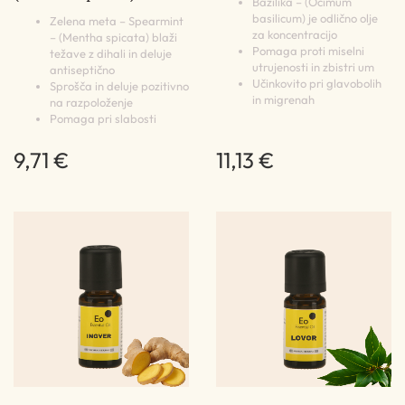
Bazilika – (Ocimum
basilicum) je odlično olje
Zelena meta – Spearmint
za koncentracijo
– (Mentha spicata) blaži
Pomaga proti miselni
težave z dihali in deluje
utrujenosti in zbistri um
antiseptično
Učinkovito pri glavobolih
Sprošča in deluje pozitivno
in migrenah
na razpoloženje
Pomaga pri slabosti
9,71 €
11,13 €