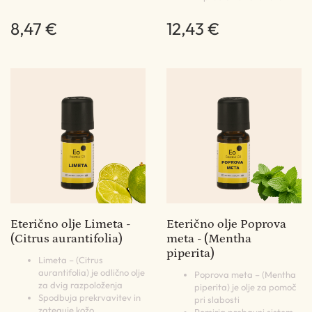
8,47 €
12,43 €
Eterično olje Limeta -
Eterično olje Poprova
(Citrus aurantifolia)
meta - (Mentha
piperita)
Limeta – (Citrus
aurantifolia) je odlično olje
Poprova meta – (Mentha
za dvig razpoloženja
piperita) je olje za pomoč
Spodbuja prekrvavitev in
pri slabosti
zateguje kožo
Pomirja prebavni sistem