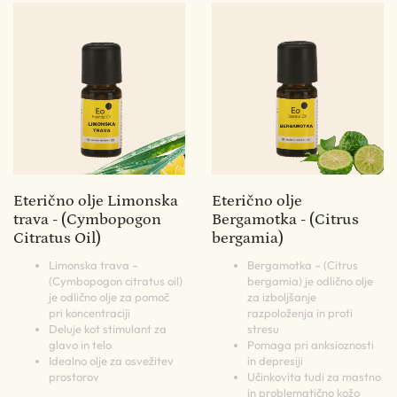
Eterično olje Limonska
Eterično olje
trava - (Cymbopogon
Bergamotka - (Citrus
Citratus Oil)
bergamia)
Limonska trava –
Bergamotka – (Citrus
(Cymbopogon citratus oil)
bergamia) je odlično olje
je odlično olje za pomoč
za izboljšanje
pri koncentraciji
razpoloženja in proti
Deluje kot stimulant za
stresu
glavo in telo
Pomaga pri anksioznosti
Idealno olje za osvežitev
in depresiji
prostorov
Učinkovita tudi za mastno
in problematično kožo