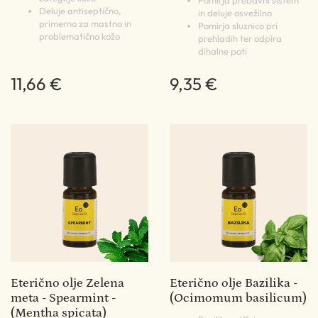
Deluje antiseptično,
in deluje osvežilno
primerno za mastno in
Pomirja sluznico pri
problematično kožo
prehladih ter odpira
dihalne poti
11,66 €
9,35 €
Eterično olje Zelena
Eterično olje Bazilika -
meta - Spearmint -
(Ocimomum basilicum)
(Mentha spicata)