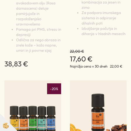
kombinacija za jesen in
avokadovem olju (Rosa
zimo
damascena) deluje
Za podporo imunskega
pomirjujoče in
sistema in odpiranje
razpoloženjsko
dihalnih poti
uravnovešeno
Izboljšanje počutja in
Pomaga pri PMS, stresu in
dihanja v hladnih mesecih
depresiji
Odlična za nego obraza in
zrele kože – kožo napne,
umiri in ji povrne sijaj
22,00 €
17,60 €
38,83 €
Najnižja cena v 30 dneh
22,00 €
-20%