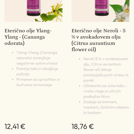
Eterično olje Ylang-
Eterično olje Neroli - 5
Ylang - (Cananga
% v avokadovem olju
odorata)
(Citrus aurantium
flower oil)
Ylang-Ylang (Cananga
odorata) zmanjšuje
Neroli (5 % v avokadovem
negativne vplive stresa
olju, Citrus aurantium
Pomirja telo in izboljšuje
flower oil) deluje
počutje
pomirjujoče proti stresu in
Primeren za sprostitev in
paniki
čustveno ravnovesje
Učinkovito za suho kožo –
vrača vlago in učvrsti
podkožno tkivo
Dodaja se kremam,
maskam, čistilnim mlekom
in tonikom
12,41 €
18,76 €