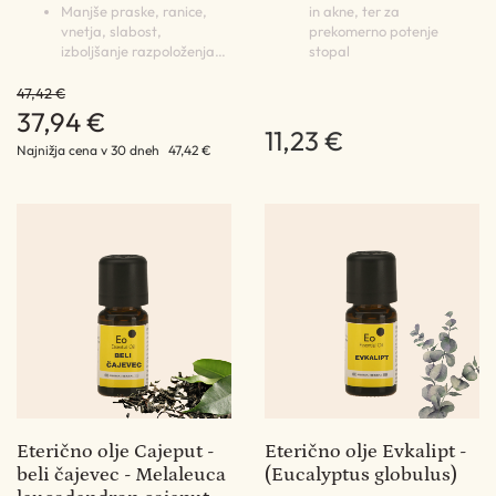
Manjše praske, ranice,
in akne, ter za
vnetja, slabost,
prekomerno potenje
izboljšanje razpoloženja…
stopal
47,42 €
37,94 €
11,23 €
Najnižja cena v 30 dneh
47,42 €
Eterično olje Cajeput -
Eterično olje Evkalipt -
beli čajevec - Melaleuca
(Eucalyptus globulus)