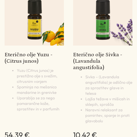
Eterično olje Yuzu -
Eterično olje Sivka -
(Citrus junos)
(Lavandula
angustifolia)
Yuzu (Citrus junos) je
prestižno olje s svežim,
Sivka – (Lavandula
citrusnim vonjem
angustifolia) je odlično olje
Spominja na mešanico
za sprostitev glave in
mandarine in grenivke
telesa
Uporablja se za nego
Lajša težave v mišicah in
pomarančne kože,
sklepih, sprošča
sprostitev in v parfumih
Naravni relaksant za
pomiritev, spanje in proti
glavobolu
54,39 €
10,42 €