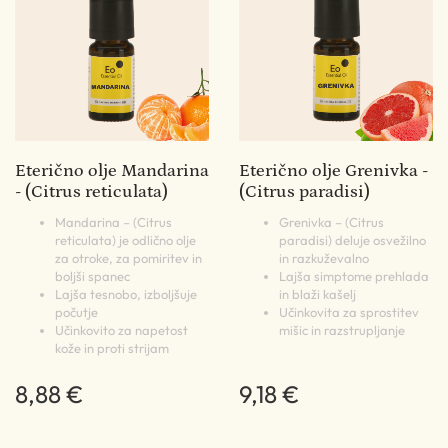
Eterično olje Mandarina
Eterično olje Grenivka -
- (Citrus reticulata)
(Citrus paradisi)
Mandarina – (Citrus
Grenivka – (Citrus
reticulata) je odlično olje
paradisi) deluje osvežilno
za otroke, za pomiritev in
in razkuževalno
boljši spanec
Lajša simptome prehlada
Lajša tesnobo, izboljšuje
in blaži kašelj
počutje
Učinkovita za sprostitev
Učinkovito za napetost
mišic in razstrupljanje
kože in proti strijam
8,88 €
9,18 €