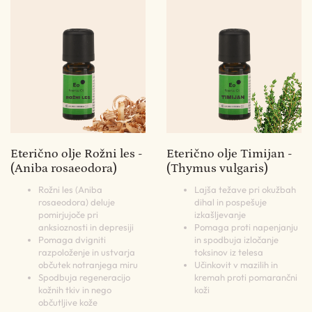
Eterično olje Rožni les -
Eterično olje Timijan -
(Aniba rosaeodora)
(Thymus vulgaris)
Rožni les (Aniba
Lajša težave pri okužbah
rosaeodora) deluje
dihal in pospešuje
pomirjujoče pri
izkašljevanje
anksioznosti in depresiji
Pomaga proti napenjanju
Pomaga dvigniti
in spodbuja izločanje
razpoloženje in ustvarja
toksinov iz telesa
občutek notranjega miru
Učinkovit v mazilih in
Spodbuja regeneracijo
kremah proti pomarančni
kožnih tkiv in nego
koži
občutljive kože