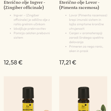
Eterično olje Ingver -
Eterično olje Lovor -
(Zingiber officinale)
(Pimenta racemosa)
Ingver – (Zingiber
Lovor (Pimenta racemosa)
officinale) je odlično olje z
krepi imunski sistem in
rahlo grelnim učinkom
lajša simptome kronične
Izboljšuje prekrvavitev
utrujenosti
Pomirja celoten prebavni
Cenjen v aromaterapiji
sistem
zaradi širokega spektra
delovanja
Primeren za nego ranic,
aken in prask
12,58 €
17,21 €