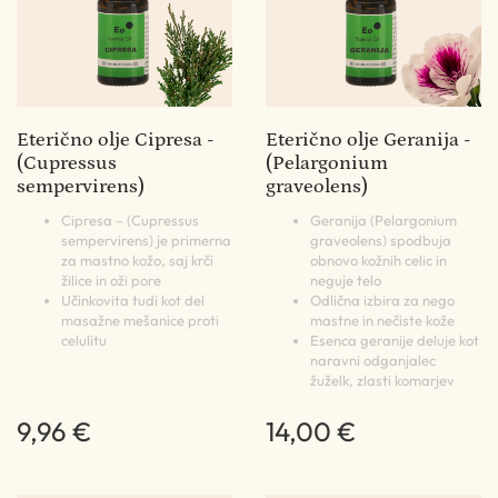
Eterično olje Cipresa -
Eterično olje Geranija -
(Cupressus
(Pelargonium
sempervirens)
graveolens)
Cipresa – (Cupressus
Geranija (Pelargonium
sempervirens) je primerna
graveolens) spodbuja
za mastno kožo, saj krči
obnovo kožnih celic in
žilice in oži pore
neguje telo
Učinkovita tudi kot del
Odlična izbira za nego
masažne mešanice proti
mastne in nečiste kože
celulitu
Esenca geranije deluje kot
naravni odganjalec
žuželk, zlasti komarjev
9,96 €
14,00 €