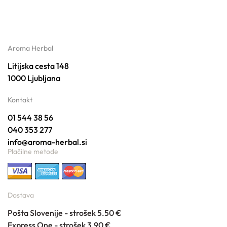
Aroma Herbal
Litijska cesta 148
1000 Ljubljana
Kontakt
01 544 38 56
040 353 277
info@aroma-herbal.si
Plačilne metode
Dostava
Pošta Slovenije - strošek 5.50 €
Express One - strošek 3.90 €