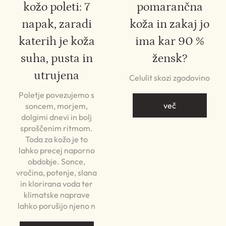
kožo poleti: 7
pomarančna
napak, zaradi
koža in zakaj jo
katerih je koža
ima kar 90 %
suha, pusta in
žensk?
utrujena
Celulit skozi zgodovino
Poletje povezujemo s
več
soncem, morjem,
dolgimi dnevi in bolj
sproščenim ritmom.
Toda za kožo je to
lahko precej naporno
obdobje. Sonce,
vročina, potenje, slana
in klorirana voda ter
klimatske naprave
lahko porušijo njeno n