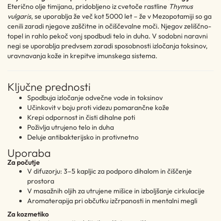
Eterično olje timijana, pridobljeno iz cvetoče rastline
Thymus
vulgaris
, se uporablja že več kot 5000 let – že v Mezopotamiji so ga
cenili zaradi njegove zaščitne in očiščevalne moči. Njegov zeliščno-
topel in rahlo pekoč vonj spodbudi telo in duha. V sodobni naravni
negi se uporablja predvsem zaradi sposobnosti izločanja toksinov,
uravnavanja kože in krepitve imunskega sistema.
Ključne prednosti
Spodbuja izločanje odvečne vode in toksinov
Učinkovit v boju proti videzu pomarančne kože
Krepi odpornost in čisti dihalne poti
Poživlja utrujeno telo in duha
Deluje antibakterijsko in protivnetno
Uporaba
Za počutje
V difuzorju: 3–5 kapljic za podporo dihalom in čiščenje
prostora
V masažnih oljih za utrujene mišice in izboljšanje cirkulacije
Aromaterapija pri občutku izčrpanosti in mentalni megli
Za kozmetiko