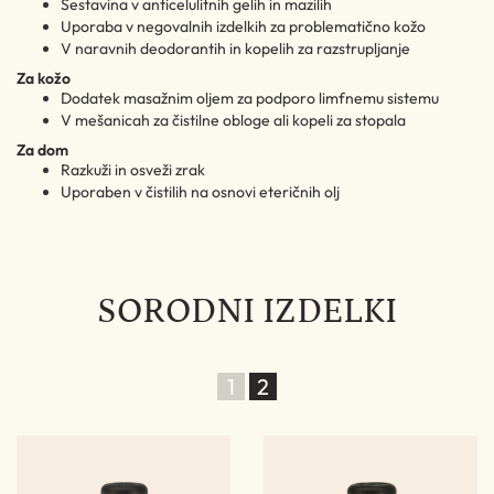
Sestavina v anticelulitnih gelih in mazilih
Uporaba v negovalnih izdelkih za problematično kožo
V naravnih deodorantih in kopelih za razstrupljanje
Za kožo
Dodatek masažnim oljem za podporo limfnemu sistemu
V mešanicah za čistilne obloge ali kopeli za stopala
Za dom
Razkuži in osveži zrak
Uporaben v čistilih na osnovi eteričnih olj
SORODNI IZDELKI
1
2
%