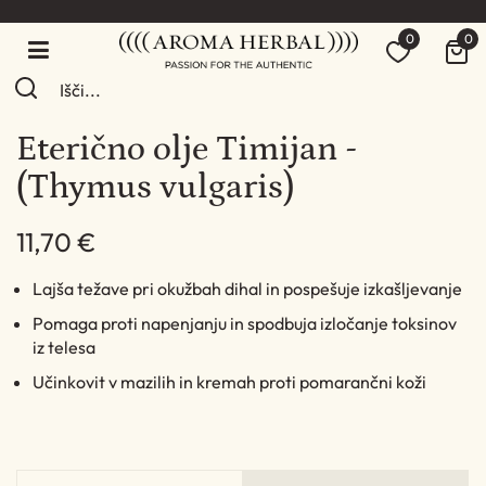
0
0
Eterično olje Timijan -
(Thymus vulgaris)
11,70 €
Lajša težave pri okužbah dihal in pospešuje izkašljevanje
Pomaga proti napenjanju in spodbuja izločanje toksinov
iz telesa
Učinkovit v mazilih in kremah proti pomarančni koži