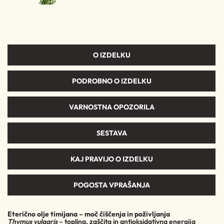
O IZDELKU
PODROBNO O IZDELKU
VARNOSTNA OPOZORILA
SESTAVA
KAJ PRAVIJO O IZDELKU
POGOSTA VPRAŠANJA
Eterično olje timijana – moč čiščenja in poživljanja
Thymus vulgaris
– toplina, zaščita in antioksidativna energija