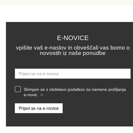
E-NOVICE
vpišite vaš e-naslov in obveščali vas bomo o
novostih iz naše ponudbe
Email
Strinjam se z obdelavo podatkov za namene pošiljanja
»
e-novic
Prijavi se na e-novice