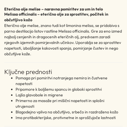
Eterično olje melise – naravna pomiritev za um in telo
Melissa officinalis – eterično olje za sprostitev, počitek in
občutljivo kožo
Eterično olje melise, znano tudi kot limonina melisa, se pridobiva s
parno destilacijo listov rastline Melissa officinalis. Gre za eno izmed
najbolj cenjenih in dragocenih eteričnih olj, predvsem zaradi
njegovih izjemnih pomirjevalnih učinkov. Uporablja se za sprostitev
napetosti, izboljšanje kakovosti spanja, pomirjanje čustev in nego
občutljive kože.
Ključne prednosti
Pomaga pri pomiritvi notranjega nemira in čustvene
napetosti
Pripomore k boljšemu spancu in globoki sprostitvi
Lajša glavobole in migrene
Primerno za masaže pri mišični napetosti in splošni
utrujenosti
Blagodejno vpliva na občutljivo, srbečo in razdraženo kožo
Ima protibakterijske, protivnetne in sproščujoče lastnosti