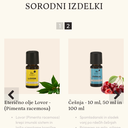
SORODNI IZDELKI
1
2
Eterično olje Lovor -
Češnja - 10 ml, 50 ml in
O
(Pimenta racemosa)
100 ml
M
ml
a,
Lovor (Pimenta racemosa)
Spomladanski in sladek
ng
krepi imunski sistem in
vonj po rdečih češnjah
lajša simptome kronične
Primeren za milo, pilinge,