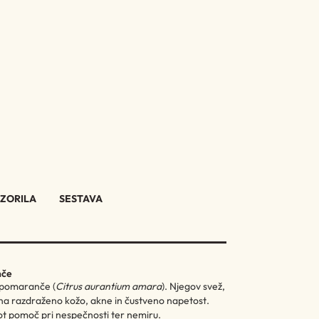
ZORILA
SESTAVA
nče
e pomaranče (
Citrus aurantium amara
). Njegov svež,
no na razdraženo kožo, akne in čustveno napetost.
 kot pomoč pri nespečnosti ter nemiru.