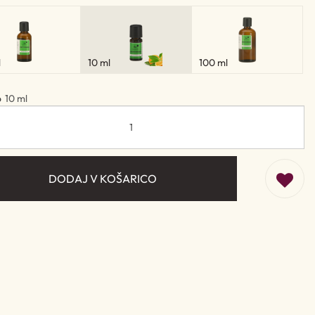
l
10 ml
100 ml
o
10 ml
DODAJ V KOŠARICO