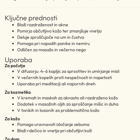
Ključne prednosti
Blaži razdraženost in akne
Pomirja občutljivo kožo ter zmanjšuje vnetja
Deluje sproščujoče na um in čustva
Pomaga pri napadih panike in nemiru
Odličen za masažo in večerno nego
Uporaba
Za počutje
V difuzorju: 4–6 kapljic za sprostitev in umirjanje misli
V večernih kopelih proti nespečnosti in napetosti
Uporaba pri meditaciji ali napornih dneh
Za kozmetiko
V kremah in maskah za aknasto ali razdraženo kožo
Dodatek v masažnih oljih za sproščanje mišic in duha
V tonikih in losionih za problematično kožo
Za kožo
Pomaga uravnavati izločanje sebuma
Blaži rdečico in vnetja pri občutljivi koži
Za dom