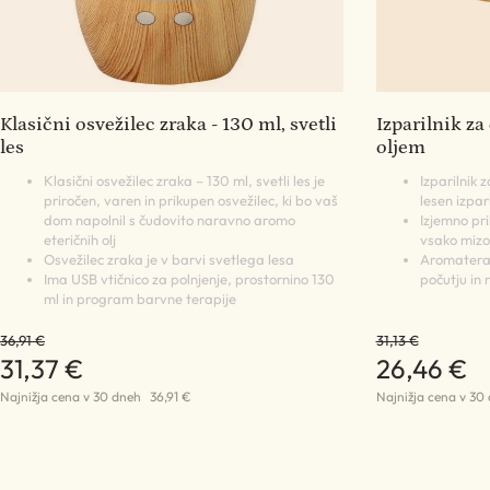
Klasični osvežilec zraka - 130 ml, svetli
Izparilnik za
les
oljem
Klasični osvežilec zraka – 130 ml, svetli les je
Izparilnik z
priročen, varen in prikupen osvežilec, ki bo vaš
lesen izpari
dom napolnil s čudovito naravno aromo
Izjemno pr
eteričnih olj
vsako mizo
Osvežilec zraka je v barvi svetlega lesa
Aromaterap
Ima USB vtičnico za polnjenje, prostornino 130
počutju in 
ml in program barvne terapije
36,91 €
31,13 €
31,37 €
26,46 €
Najnižja cena v 30 dneh
36,91 €
Najnižja cena v 30