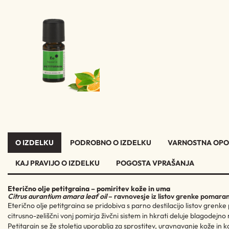
O IZDELKU
PODROBNO O IZDELKU
VARNOSTNA OPO
KAJ PRAVIJO O IZDELKU
POGOSTA VPRAŠANJA
Eterično olje petitgraina – pomiritev kože in uma
Citrus aurantium amara leaf oil
– ravnovesje iz listov grenke pomara
Eterično olje petitgraina se pridobiva s parno destilacijo listov grenk
citrusno-zeliščni vonj pomirja živčni sistem in hkrati deluje blagodej
Petitgrain se že stoletja uporablja za sprostitev, uravnavanje kože in