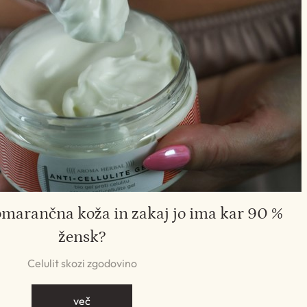
omarančna koža in zakaj jo ima kar 90 %
žensk?
Celulit skozi zgodovino
več