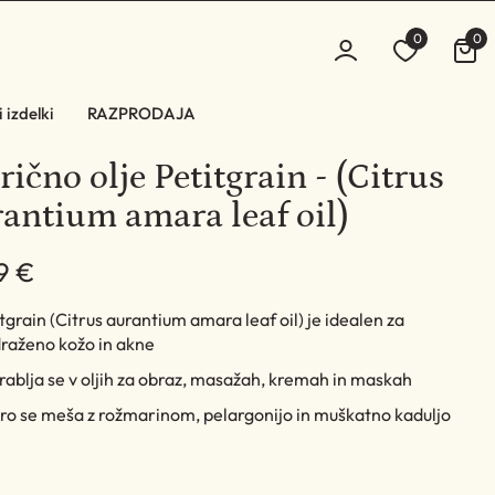
0
0
 izdelki
RAZPRODAJA
rično olje Petitgrain - (Citrus
antium amara leaf oil)
9 €
tgrain (Citrus aurantium amara leaf oil) je idealen za
raženo kožo in akne
ablja se v oljih za obraz, masažah, kremah in maskah
ro se meša z rožmarinom, pelargonijo in muškatno kaduljo