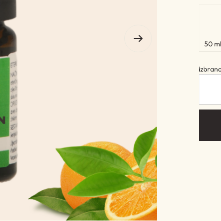
50 m
izbran