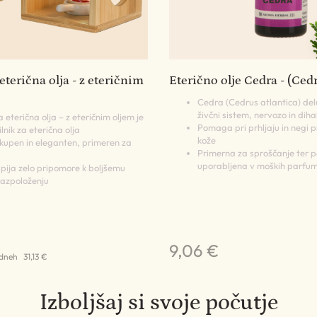
 eterična olja - z eteričnim
Eterično olje Cedra - (Ced
Cedra (Cedrus atlantica) del
živčni sistem, nervozo in diha
a eterična olja – z eteričnim oljem je
Pomaga pri prhljaju in negi 
lnik za eterična olja
kože
ikupen in eleganten, primeren za
Primerna za sproščanje ter 
uporabljena v moških parfum
ija zelo pripomore k boljšemu
razpoloženju
9,06 €
 dneh
31,13 €
Izboljšaj si svoje počutje