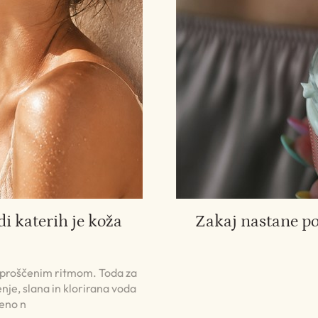
di katerih je koža
Zakaj nastane p
 sproščenim ritmom. Toda za
nje, slana in klorirana voda
jeno n