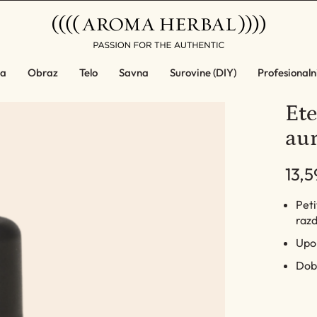
a
Obraz
Telo
Savna
Surovine (DIY)
Profesionalni
Ete
aur
13,5
Peti
razd
Upor
Dob