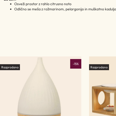
Osveži prostor z rahlo citrusno noto
Odlično se meša z rožmarinom, pelargonijo in muškatno kadulj
-15%
Razprodano
Razprodano