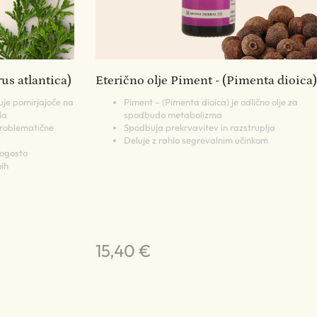
rus atlantica)
Eterično olje Piment - (Pimenta dioica)
uje pomirjajoče na
Piment – (Pimenta dioica) je odlično olje za
la
spodbudo metabolizma
problematične
Spodbuja prekrvavitev in razstruplja
Deluje z rahlo segrevalnim učinkom
pogosto
ih
15,40 €