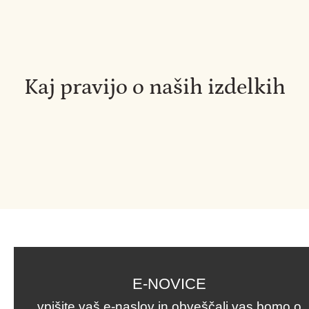
Kaj pravijo o naših izdelkih
E-NOVICE
vpišite vaš e-naslov in obveščali vas bomo o