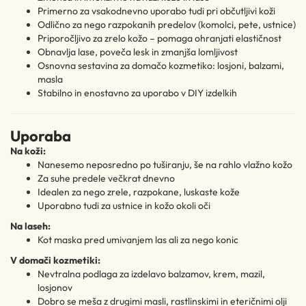
Primerno za vsakodnevno uporabo tudi pri občutljivi koži
Odlično za nego razpokanih predelov (komolci, pete, ustnice)
Priporočljivo za zrelo kožo – pomaga ohranjati elastičnost
Obnavlja lase, poveča lesk in zmanjša lomljivost
Osnovna sestavina za domačo kozmetiko: losjoni, balzami,
masla
Stabilno in enostavno za uporabo v DIY izdelkih
Uporaba
Na koži:
Nanesemo neposredno po tuširanju, še na rahlo vlažno kožo
Za suhe predele večkrat dnevno
Idealen za nego zrele, razpokane, luskaste kože
Uporabno tudi za ustnice in kožo okoli oči
Na laseh:
Kot maska pred umivanjem las ali za nego konic
V domači kozmetiki:
Nevtralna podlaga za izdelavo balzamov, krem, mazil,
losjonov
Dobro se meša z drugimi masli, rastlinskimi in eteričnimi olji