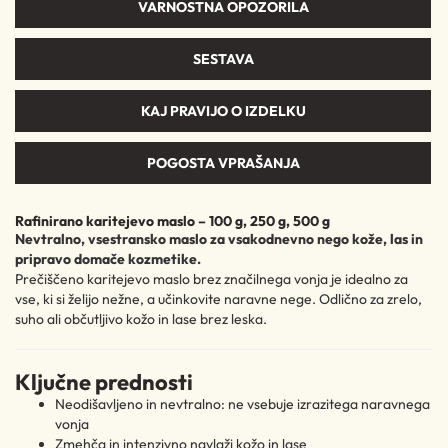
VARNOSTNA OPOZORILA
SESTAVA
KAJ PRAVIJO O IZDELKU
POGOSTA VPRAŠANJA
Rafinirano karitejevo maslo – 100 g, 250 g, 500 g
Nevtralno, vsestransko maslo za vsakodnevno nego kože, las in
pripravo domače kozmetike.
Prečiščeno karitejevo maslo brez značilnega vonja je idealno za
vse, ki si želijo nežne, a učinkovite naravne nege. Odlično za zrelo,
suho ali občutljivo kožo in lase brez leska.
Ključne prednosti
Neodišavljeno in nevtralno: ne vsebuje izrazitega naravnega
vonja
Zmehča in intenzivno navlaži kožo in lase