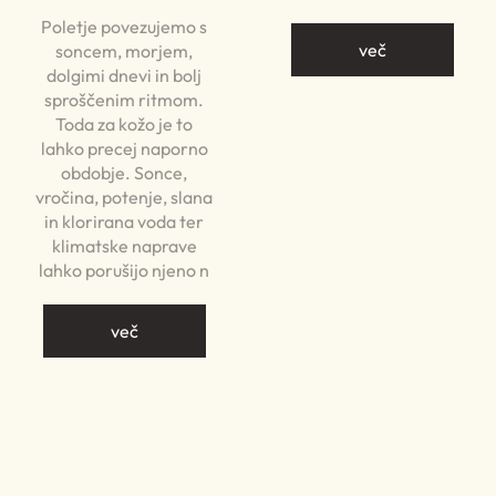
Poletje povezujemo s
več
soncem, morjem,
dolgimi dnevi in bolj
sproščenim ritmom.
Toda za kožo je to
lahko precej naporno
obdobje. Sonce,
vročina, potenje, slana
in klorirana voda ter
klimatske naprave
lahko porušijo njeno n
več