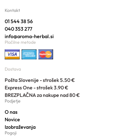
Kontakt
01 544 38 56
040 353 277
info@aroma-herbal.si
Plačilne metode
Dostava
Pošta Slovenije - strošek 5.50 €
Express One - strošek 3.90 €
BREZPLAČNA za nakupe nad 80 €
Podjetje
O nas
Novice
Izobraževanja
Pogoji