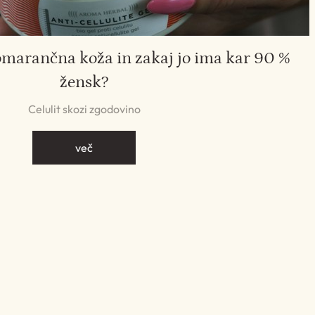
omarančna koža in zakaj jo ima kar 90 %
žensk?
Celulit skozi zgodovino
več