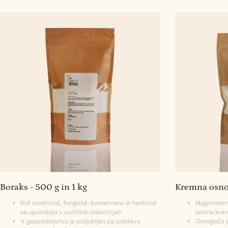
Boraks - 500 g in 1 kg
Kremna osnov
Kot insekticid, fungicid, konzervans in herbicid
Najprimern
se uporablja v različnih industrijah
lastne kre
V gospodinjstvu je priljubljen za izdelavo
Omogoča pr