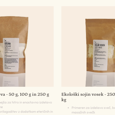
a - 50 g, 100 g in 250 g
Ekološki sojin vosek - 250
kg
ejša za hitro in enostavno izdelavo
me
Primeren za izdelavo sveč, b
ilagoditev z dodatkom eteričnih in
masažnih svečk