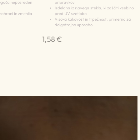
omogoča neposreden
pripravkov
Izdelana iz rjavega stekla, ki zaščiti vsebino
 nahrani in zmehča
pred UV svetlobo
Visoka kakovost in trpežnost, primerna za
dolgotrajno uporabo
1,58 €