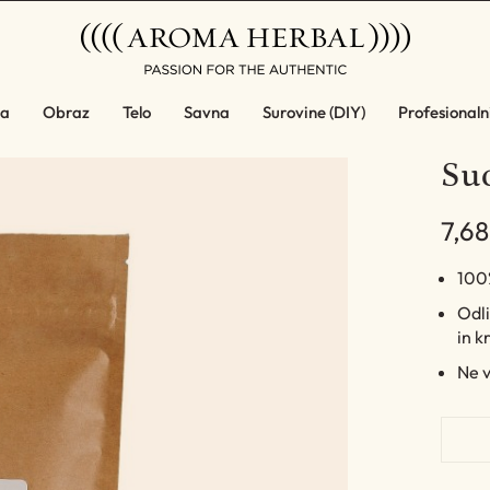
a
Obraz
Telo
Savna
Surovine (DIY)
Profesionalni
Suc
7,68
100%
Odli
in 
Ne 