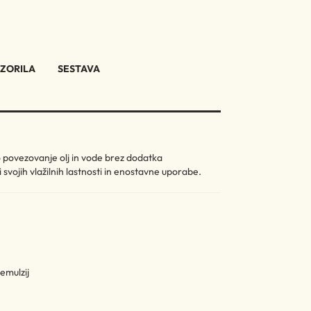
ZORILA
SESTAVA
o povezovanje olj in vode brez dodatka
 svojih vlažilnih lastnosti in enostavne uporabe.
 emulzij