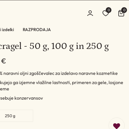
0
0
 izdelki
RAZPRODAJA
ragel - 50 g, 100 g in 250 g
 €
 naravni oljni zgoščevalec za izdelavo naravne kozmetike
kujejo ga izjemne vlažilne lastnosti, primeren za gele, losjone
kreme
vsebuje konzervansov
250 g