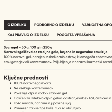
O IZDELKU
PODROBNO O IZDELKU
VARNOSTNA OPO
KAJ PRAVIJO O IZDELKU
POGOSTA VPRAŠANJA
Sucragel – 50 g, 100 g in 250 g
Naravni zgoščevalec za oljne gele, losjone in negovalne emulzije
100 % naravni gel, narejen iz sladkornih estrov, ki omogoča enostavn
emulgatorjev ali konzervansov. Priljubljen je v naravni kozmetiki zaradi
Ključne prednosti
100 % naravnega izvora
Ne vsebuje konzervansov
Povezuje olja in vodo v stabilen gel
Odličen za izdelavo oljnih gelov, odstranjevalcev ličil, čistilcev in
Kožo navlaži, nahrani in ji povrne sijaj
Primeren za vse tipe kože, tudi za občutljivo