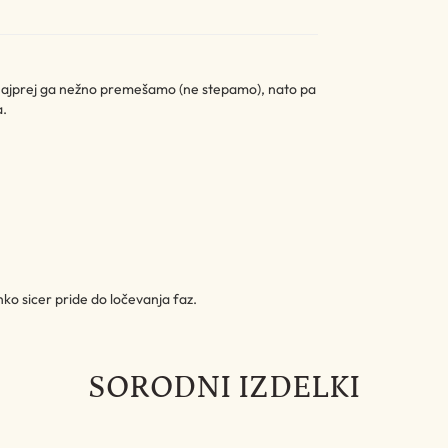
Najprej ga nežno premešamo (ne stepamo), nato pa
a.
o sicer pride do ločevanja faz.
SORODNI IZDELKI