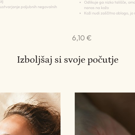
olj
Odlikuje ga nizko tališče, 
 ustvarjanje poljubnih negovalnih
nanos na kožo
Koži nudi zaščitno oblogo, jo
6,10 €
Izboljšaj si svoje počutje