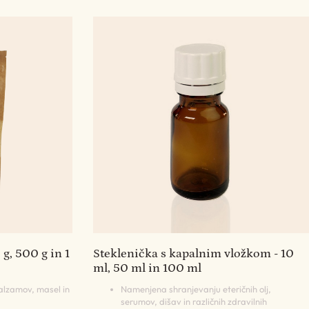
 g, 500 g in 1
Steklenička s kapalnim vložkom - 10
ml, 50 ml in 100 ml
alzamov, masel in
Namenjena shranjevanju eteričnih olj,
serumov, dišav in različnih zdravilnih