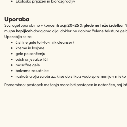
Ekološko prijazen in biorazgradljiv
Uporaba
Sucragel uporabimo v koncentraciji
20–25 % glede na težo izdelka
. 
mu
po kapljicah
dodajamo olja, dokler ne dobimo želene teksture gel
Uporablja se za:
čistilne gele (oil-to-milk cleanser)
kreme in losjone
gele po sončenju
odstranjevalce ličil
masažne gele
balzame za ustnice
razkošna olja za obraz, ki se ob stiku z vodo spremenijo v mleko
Pomembno: postopek mešanja mora biti postopen in natančen, saj lahk