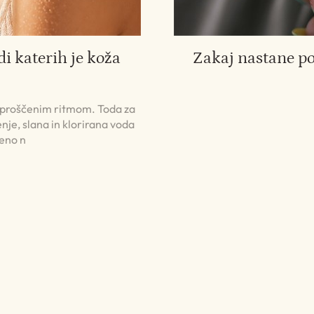
di katerih je koža
Zakaj nastane p
 sproščenim ritmom. Toda za
nje, slana in klorirana voda
jeno n