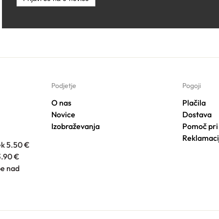
Podjetje
Pogoji
O nas
Plačila
Novice
Dostava
Izobraževanja
Pomoč pri
Reklamaci
ek 5.50 €
3.90 €
e nad