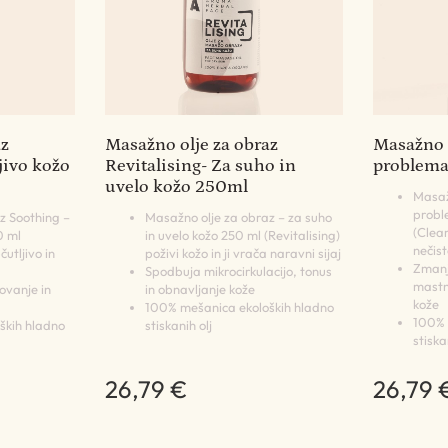
az
Masažno olje za obraz
Masažno o
jivo kožo
Revitalising- Za suho in
problema
uvelo kožo 250ml
Masaž
probl
z Soothing –
Masažno olje za obraz – za suho
(Clear
0 ml
in uvelo kožo 250 ml (Revitalising)
nečis
utljivo in
poživi kožo in ji vrača naravni sijaj
Zmanj
Spodbuja mikrocirkulacijo, tonus
mastn
ovanje in
in obnavljanje kože
kože
100% mešanica ekoloških hladno
100% 
ških hladno
stiskanih olj
stiska
26,79 €
26,79 