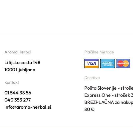
Aroma Herbal
Plačilne metode
Litijska cesta 148
1000 Ljubljana
Dostava
Kontakt
Pošta Slovenije - stroš
01 544 38 56
Express One - strošek 
040 353 277
BREZPLAČNA za nakup
info@aroma-herbal.si
80 €