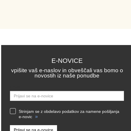
E-NOVICE
vpišite vaš e-naslov in obveščali vas bomo o
novostih iz naše ponudbe
Email
Strinjam se z obdelavo podatkov za namene pošiljanja
»
e-novic
Prijavi se na e-novice