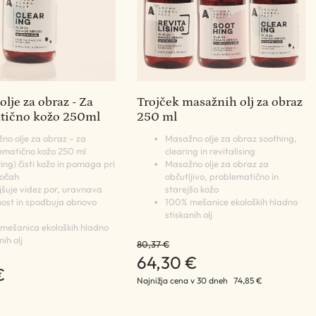
lje za obraz - Za
Trojček masažnih olj za obraz
tično kožo 250ml
250 ml
no olje za obraz – za
Masažno olje za obraz soothing,
ematično kožo 250 ml
clearing in revitalising
ing) čisti kožo in pomaga pri
Masažno olje za obraz za
točah
občutljivo, problematično in
šuje videz por, uravnava
starejšo kožo
ost in spodbuja obnovo
100% mešanice ekoloških hladno
stiskanih olj
mešanica ekoloških hladno
nih olj
80,37 €
64,30 €
€
Najnižja cena v 30 dneh
74,85 €