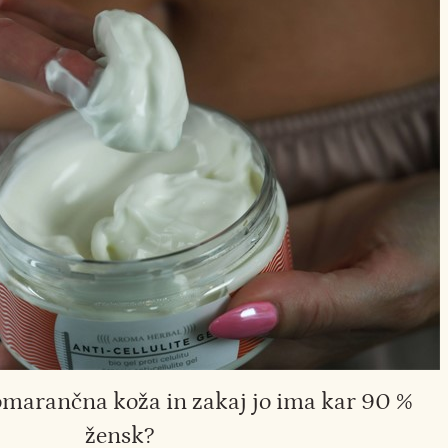
omarančna koža in zakaj jo ima kar 90 %
žensk?