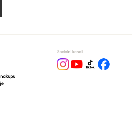
Socialni kanali
 nakupu
je