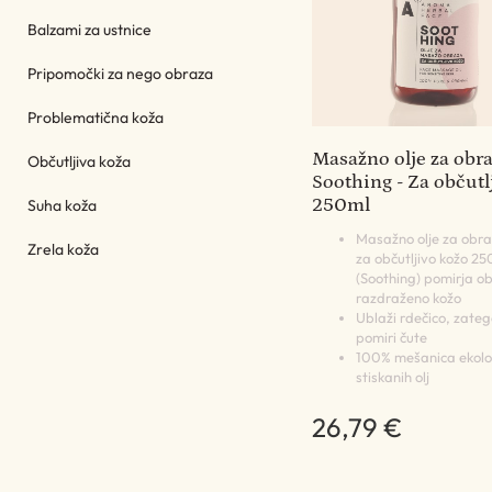
Balzami za ustnice
Pripomočki za nego obraza
Problematična koža
Masažno olje za obr
Občutljiva koža
Soothing - Za občutl
250ml
Suha koža
Masažno olje za obra
Zrela koža
za občutljivo kožo 25
(Soothing) pomirja obč
razdraženo kožo
Ublaži rdečico, zateg
pomiri čute
100% mešanica ekolo
stiskanih olj
26,79 €