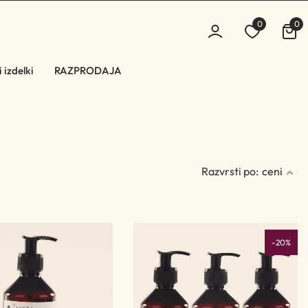
0
0
 izdelki
RAZPRODAJA
Razvrsti po:
ceni
-20%