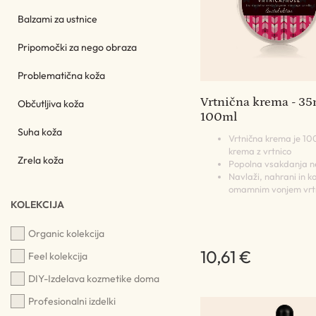
Balzami za ustnice
Pripomočki za nego obraza
Problematična koža
Vrtnična krema - 35
Občutljiva koža
100ml
Suha koža
Vrtnična krema je 1
krema z vrtnico
Zrela koža
Popolna vsakdanja n
Navlaži, nahrani in k
omamnim vonjem vrt
KOLEKCIJA
Organic kolekcija
10,61 €
Feel kolekcija
DIY-Izdelava kozmetike doma
Profesionalni izdelki