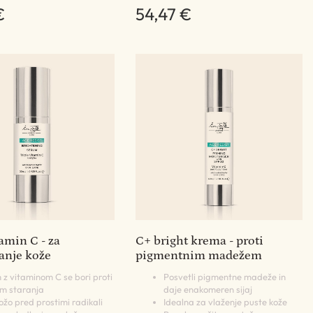
€
54,47 €
tamin C - za
C+ bright krema - proti
anje kože
pigmentnim madežem
 z vitaminom C se bori proti
Posvetli pigmentne madeže in
m staranja
daje enakomeren sijaj
kožo pred prostimi radikali
Idealna za vlaženje puste kože