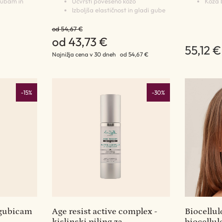
gubam in
Učvrsti povešeno kožo
Koža 
Izboljša elastičnost in gladi gube
od 54,67 €
od 43,73 €
55,12 €
Najnižja cena v 30 dneh
od 54,67 €
-15%
-30%
 gubicam
Age resist active complex -
Biocellu