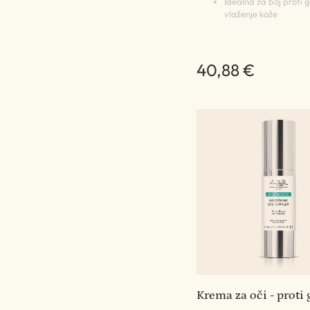
Idealna za boj proti 
vlaženje kože
40,88 €
Krema za oči - proti