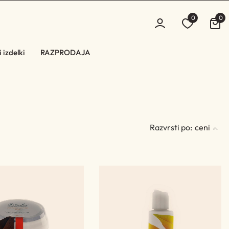
0
0
 izdelki
RAZPRODAJA
Razvrsti po:
ceni