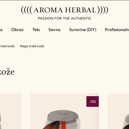
a
Obraz
Telo
Savna
Surovine (DIY)
Profesionalni
Zrela koža
Nega zrele kože
kože
-15%