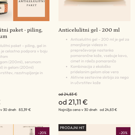
tni paket - piling,
Anticelulitni gel - 200 ml
rum
Anticelulitni gel – 200 ml je gel za
zmanjšanje videza in
lulitni paket – piling, gel in
preprečevanje nastanka
 je celostna podpora v boju
pomarančne kože, vsebuje kavo,
litom
cimet in rdečo pomarančo
ingom (200ml), serumom
Kombinacija z ekološko
l) in gelom (200ml)
pridelanim gelom aloe vera
rstitev, razstrupljanje in
Aktivne sestavine skrbijo za nego
in učvrstitev kože
od 24,83 €
€
od 21,11 €
 v 30 dneh
83,39 €
Najnižja cena v 30 dneh
od 24,83 €
PRODAJNI HIT
-20%
-20%