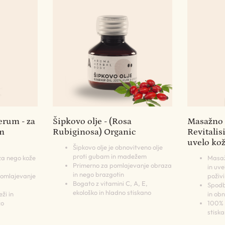
erum - za
Šipkovo olje - (Rosa
Masažno o
m
Rubiginosa) Organic
Revitalis
uvelo ko
Šipkovo olje je obnovitveno olje
proti gubam in madežem
za nego kože
Masaž
Primerno za pomlajevanje obraza
in uve
in nego brazgotin
pomlajevanje
poživi
Bogato z vitamini C, A, E,
Spodb
ekološko in hladno stiskano
ži in
in ob
žo
100% 
stiska