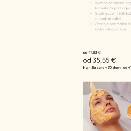
Izjemno zahtevna ne
formula za področje o
Gladi gube in ščiti k
zunanjimi vplivi
Ohranja optimalno hid
zadrži vlago v koži
od 41,83 €
od 35,55 €
Najnižja cena v 30 dneh
od 4