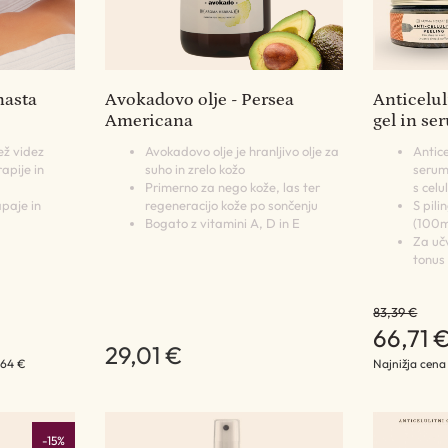
nasta
Avokadovo olje - Persea
Anticeluli
Americana
gel in se
ež videz
Avokadovo olje je hranljivo olje za
Antice
apije in
suho in zrelo kožo
serum
Primerno za nego kože, las ter
s celu
paje in
regeneracijo kože po sončenju
S pil
Bogato z vitamini A, D in E
(100m
Za učv
tonus
83,39 €
66,71 
29,01 €
,64 €
Najnižja cena
-15%