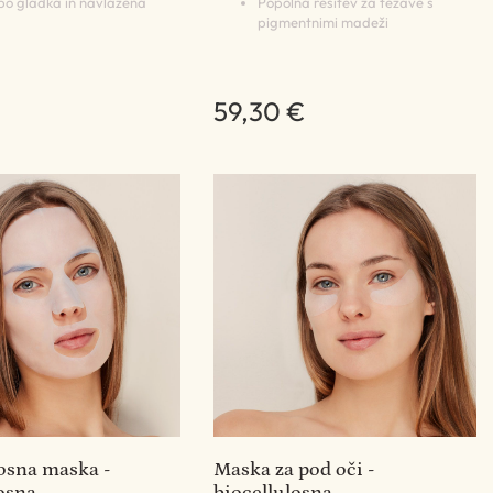
bo gladka in navlažena
Popolna rešitev za težave s
pigmentnimi madeži
59,30 €
losna maska -
Maska za pod oči -