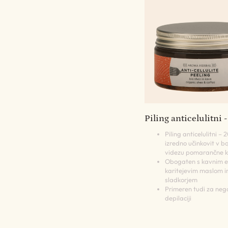
Piling anticelulitni 
Piling anticelulitni – 
izredno učinkovit v bo
videzu pomarančne 
Obogaten s kavnim e
karitejevim maslom in
sladkorjem
Primeren tudi za neg
depilaciji