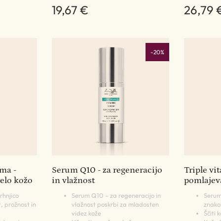
19,67 €
26,79 
-20%
ma -
Serum Q10 - za regeneracijo
Triple vi
relo kožo
in vlažnost
pomlajev
rhnjico
Serum Q10 – za regeneracijo in
Serum
, prožnost in
vlažnost poskrbi za mladosten
znako
videz kože
Ščiti 