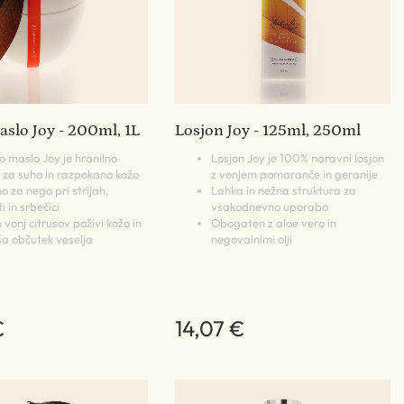
slo Joy - 200ml, 1L
Losjon Joy - 125ml, 250ml
 maslo Joy je hranilno
Losjon Joy je 100% naravni losjon
 za suho in razpokano kožo
z vonjem pomaranče in geranije
o za nego pri strijah,
Lahka in nežna struktura za
i in srbečici
vsakodnevno uporabo
vonj citrusov poživi kožo in
Obogaten z aloe vero in
ša občutek veselja
negovalnimi olji
€
14,07 €