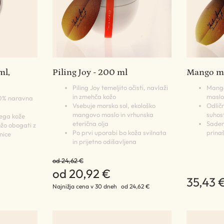
ml,
Piling Joy - 200 ml
Mango ma
Piling Joy temeljito očisti, navlaži
Mango
in zmehča kožo
maslo
00% naravna
Vsebuje morsko sol, ekološko
Odličn
mangovo maslo in vrhunska
suhost
ega kože
eterična olja
Saden 
ožo obogati z
Po prvi uporabi bo koža svilnata
prina
nice
in prijetno odišavljena
od 24,62 €
od 20,92 €
35,43 
Najnižja cena v 30 dneh
od 24,62 €