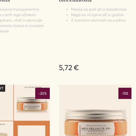
losna
biocellulosna
llulosna transparentna
Maska za pod oči iz biocelluloze
 z anti-age učinkom
Nega za utrujene oči in gubice
 gubam, vlaži in obnavlja
Z morskimi ekstrakti za svežino
uronsko kislino in morskim
genom
5,72 €
IT
-20%
-15%