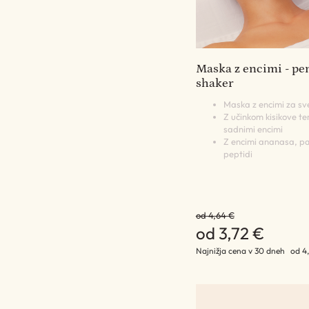
Maska z encimi - pe
shaker
Maska z encimi za sv
Z učinkom kisikove ter
sadnimi encimi
Z encimi ananasa, pa
peptidi
od 4,64 €
od 3,72 €
Najnižja cena v 30 dneh
od 4