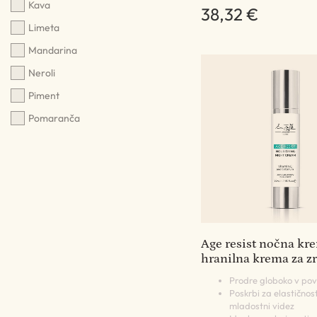
Kava
38,32 €
Limeta
Mandarina
Neroli
Piment
Pomaranča
Age resist nočna kre
hranilna krema za z
Prodre globoko v pov
Poskrbi za elastičnost
mladostni videz