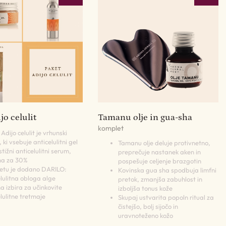
jo celulit
Tamanu olje in gua-sha
komplet
Adijo celulit je vrhunski
 ki vsebuje anticelulitni gel
Tamanu olje deluje protivnetno,
stižni anticelulitni serum,
preprečuje nastanek aken in
na za 30%
pospešuje celjenje brazgotin
etu je dodano DARILO:
Kovinska gua sha spodbuja limfni
elulitna obloga alge
pretok, zmanjša zabuhlost in
a izbira za učinkovite
izboljša tonus kože
lulitne tretmaje
Skupaj ustvarita popoln ritual za
čistejšo, bolj sijočo in
uravnoteženo kožo