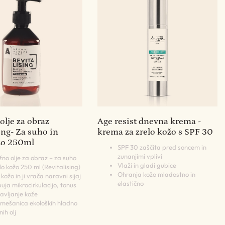
lje za obraz
Age resist dnevna krema -
ing- Za suho in
krema za zrelo kožo s SPF 30
žo 250ml
SPF 30 zaščita pred soncem in
zunanjimi vplivi
no olje za obraz – za suho
Vlaži in gladi gubice
lo kožo 250 ml (Revitalising)
Ohranja kožo mladostno in
 kožo in ji vrača naravni sijaj
elastično
uja mikrocirkulacijo, tonus
navljanje kože
mešanica ekoloških hladno
nih olj