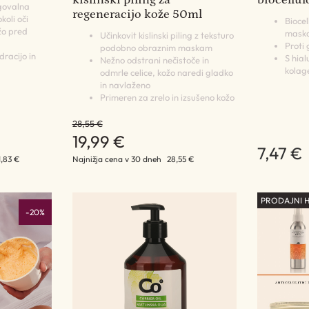
kislinski piling za
biocellu
govalna
regeneracijo kože 50ml
koli oči
Bioce
ožo pred
maska
Učinkovit kislinski piling z teksturo
Proti
podobno obraznim maskam
racijo in
S hial
Nežno odstrani nečistoče in
kola
odmrle celice, kožo naredi gladko
in navlaženo
Primeren za zrelo in izsušeno kožo
28,55 €
19,99 €
7,47 €
1,83 €
Najnižja cena v 30 dneh
28,55 €
PRODAJNI H
-20%