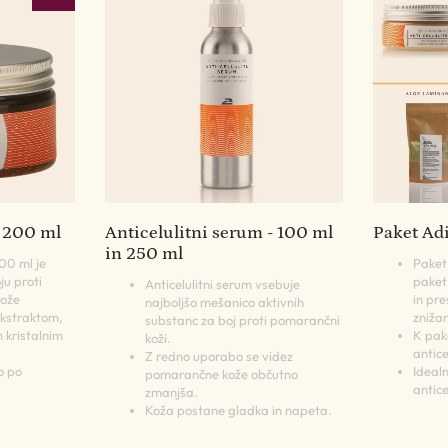
- 200 ml
Anticelulitni serum - 100 ml
Paket Adi
in 250 ml
200 ml je
Paket 
ju proti
paket,
Anticelulitni serum vsebuje
kože
in pre
najboljšo mešanico aktivnih
kstraktom,
zniža
substanc za boj proti pomarančni
 kristalnim
K pak
koži.
antic
Z redno uporabo se videz
o po
Idealn
pomarančne kože občutno
antice
zmanjša.
Koža postane gladka in napeta.