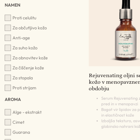
NAMEN
Proti celulitu
Za občutljivo kožo
Anti-age
Za suho kožo
Za obnovitev kože
Za čiščenje kože
Rejuvenating oljni s
Za stopala
kožo v menopavzne
Proti strijam
obdobju
Serum Rejuvenating 
AROMA
pred in v menopavzi
Bogat vir lipidov za 
Alge - ekstrakt
in elastičnost kože
Izboljša teksturo, osve
Cimet
globinsko nahrani ko
Guarana