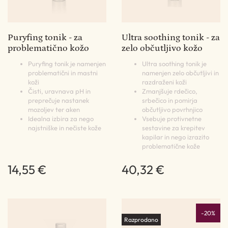
Puryfing tonik - za
Ultra soothing tonik - za
problematično kožo
zelo občutljivo kožo
Puryfing tonik je namenjen
Ultra soothing tonik je
problematični in mastni
namenjen zelo občutljivi in
koži
razdraženi koži
Čisti, uravnava pH in
Zmanjšuje rdečico,
preprečuje nastanek
srbečico in pomirja
mozoljev ter aken
občutljivo povrhnjico
Idealna izbira za nego
Vsebuje protivnetne
najstniške in nečiste kože
sestavine za krepitev
kapilar in nego izrazito
problematične kože
14,55 €
40,32 €
-20%
Razprodano