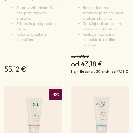
Serum z vitaminom C se
Revolucionarna
bori proti znakom
formulacija za boj proti
staranja
znakom staranja
Ščiti kožo pred prostimi
Združuje lahkotnost in
radikali
edinstveno teksturo
Koža bo gladka in
Vsebuje napredne
navlažena
retinoide in rastlinske
izvlečke
od 47,98 €
od 43,18 €
55,12 €
Najnižja cena v 30 dneh
od 47,98 €
-15%