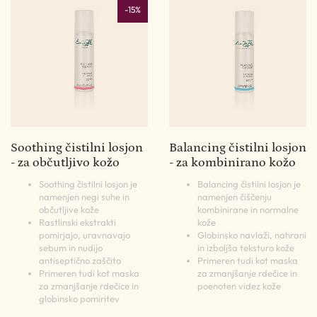
-15%
Soothing čistilni losjon
Balancing čistilni losjon
- za občutljivo kožo
- za kombinirano kožo
Soothing čistilni losjon je
Balancing čistilni losjon je
namenjen negi suhe in
namenjen čiščenju
občutljive kože
kombinirane in normalne
Rastlinski ekstrakti
kože
pomirjajo, uravnavajo
Globinsko navlaži, nahrani
sebum in nudijo
in izboljša teksturo kože
antiseptično zaščito
Primeren tudi kot maska
Primeren tudi kot maska
za zmanjšanje rdečice in
za zmanjšanje rdečice in
poenoten videz kože
globinsko pomiritev