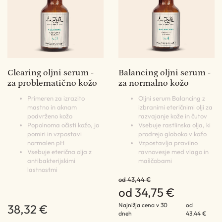
Clearing oljni serum -
Balancing oljni serum -
za problematično kožo
za normalno kožo
Primeren za izrazito
Oljni serum Balancing z
mastno in aknam
izbranimi eteričnimi olji za
podvrženo kožo
razvajanje kože in čutov
Popolnoma očisti kožo, jo
Vsebuje rastlinska olja, ki
pomiri in vzpostavi
prodrejo globoko v kožo
normalen pH
Vzpostavlja pravilno
Vsebuje eterična olja z
ravnovesje med vlago in
antibakterijskimi
maščobami
lastnostmi
od 43,44 €
od 34,75 €
Najnižja cena v 30
od
38,32 €
dneh
43,44 €