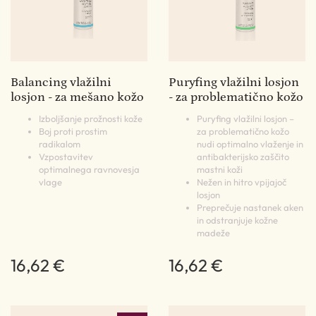
Balancing vlažilni
Puryfing vlažilni losjon
losjon - za mešano kožo
- za problematično kožo
Izboljšanje prožnosti kože
Puryfing vlažilni losjon –
Boj proti prostim
za problematično kožo
radikalom
nudi optimalno vlaženje in
Vzpostavitev
antibakterijsko zaščito
optimalnega ravnovesja
mastni koži
vlage
Nežen in hitro vpijajoč
losjon
Preprečuje nastanek aken
in odstranjuje kožne
madeže
16,62 €
16,62 €