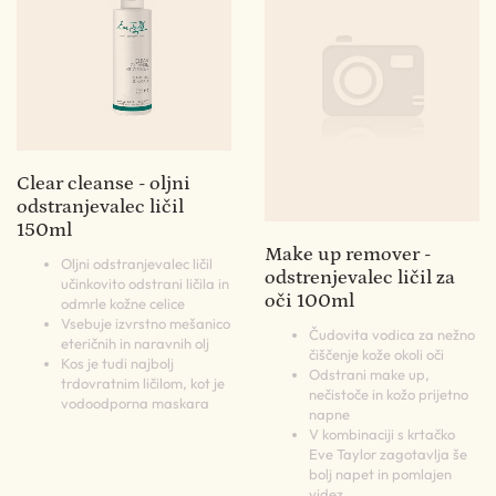
Clear cleanse - oljni
odstranjevalec ličil
150ml
Make up remover -
Oljni odstranjevalec ličil
odstrenjevalec ličil za
učinkovito odstrani ličila in
oči 100ml
odmrle kožne celice
Vsebuje izvrstno mešanico
Čudovita vodica za nežno
eteričnih in naravnih olj
čiščenje kože okoli oči
Kos je tudi najbolj
Odstrani make up,
trdovratnim ličilom, kot je
nečistoče in kožo prijetno
vodoodporna maskara
napne
V kombinaciji s krtačko
Eve Taylor zagotavlja še
bolj napet in pomlajen
videz