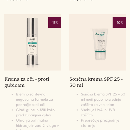
-15%
-10%
Krema za oči - proti
Sončna krema SPF 25 -
gubicam
50 ml
Izjemno zahtevna
Sončna krema SPF 25 – 50
negovalna formula za
ml nudi popolno srednjo
področje okoli oči
zaščito za vsak dan
Gladi gube in ščiti kožo
Vsebuje UVA in UVB
pred zunanjimi vplivi
zaščito
Ohranja optimalno
Preprečuje prezgodnje
hidracijo in zadrži vlago v
staranje