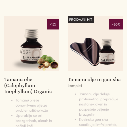
PRODAJNI HIT
-15%
-20%
Tamanu olje -
Tamanu olje in gua-sha
(Calophyllum
komplet
Inophyllum) Organic
Tamanu olje deluje
protivnetno, preprečuje
Tamanu olje je
nastanek aken in
obnovitveno olje za
pospešuje celjenje
problematično kožo
brazgotin
Uporablja se pri
Kovinska gua sha
brazgotinah, aknah in
spodbuja limfni pretok,
nečisti koži