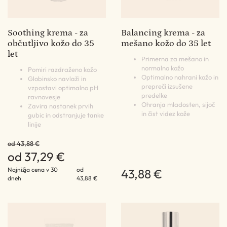
Soothing krema - za
Balancing krema - za
občutljivo kožo do 35
mešano kožo do 35 let
let
Primerna za mešano in
normalno kožo
Pomiri razdraženo kožo
Optimalno nahrani kožo in
Globinsko navlaži in
prepreči izsušene
vzpostavi optimalno pH
predelke
ravnovesje
Ohranja mladosten, sijoč
Zavira nastanek prvih
in čist videz kože
gubic in odstranjuje tanke
linije
od 43,88 €
od 37,29 €
Najnižja cena v 30
od
43,88 €
dneh
43,88 €