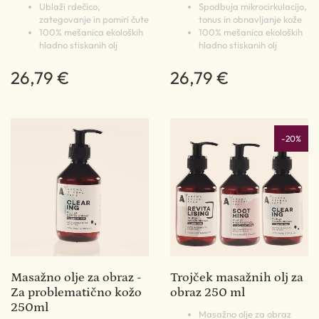
Ublaži rdečico,
Spodbuja mikrocirkulacijo,
zategovanje in pomiri čute
tonus in obnavljanje kože
100% mešanica ekoloških
100% mešanica ekoloških
hladno stiskanih olj
hladno stiskanih olj
26,79 €
26,79 €
-20%
Masažno olje za obraz -
Trojček masažnih olj za
Za problematično kožo
obraz 250 ml
250ml
Masažno olje za obraz