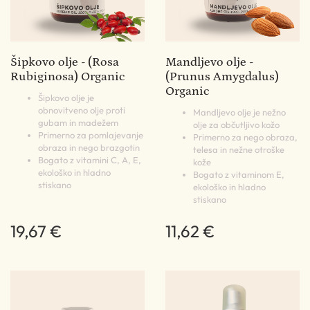
Šipkovo olje - (Rosa
Mandljevo olje -
Rubiginosa) Organic
(Prunus Amygdalus)
Organic
Šipkovo olje je
obnovitveno olje proti
Mandljevo olje je nežno
gubam in madežem
olje za občutljivo kožo
Primerno za pomlajevanje
Primerno za nego obraza,
obraza in nego brazgotin
telesa in nežne otroške
Bogato z vitamini C, A, E,
kože
ekološko in hladno
Bogato z vitaminom E,
stiskano
ekološko in hladno
stiskano
19,67 €
11,62 €