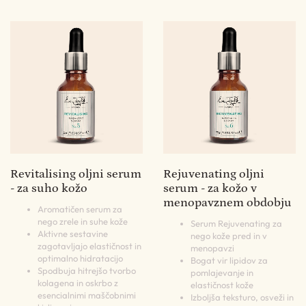
Revitalising oljni serum
Rejuvenating oljni
- za suho kožo
serum - za kožo v
menopavznem obdobju
Aromatičen serum za
nego zrele in suhe kože
Serum Rejuvenating za
Aktivne sestavine
nego kože pred in v
zagotavljajo elastičnost in
menopavzi
optimalno hidratacijo
Bogat vir lipidov za
Spodbuja hitrejšo tvorbo
pomlajevanje in
kolagena in oskrbo z
elastičnost kože
esencialnimi maščobnimi
Izboljša teksturo, osveži in