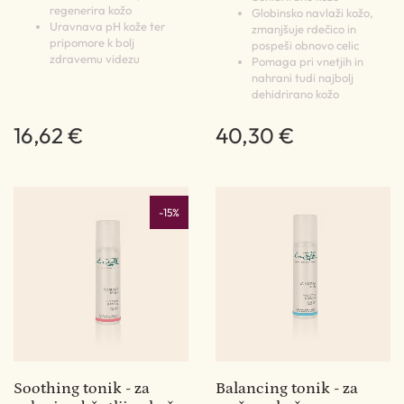
regenerira kožo
Globinsko navlaži kožo,
Uravnava pH kože ter
zmanjšuje rdečico in
pripomore k bolj
pospeši obnovo celic
zdravemu videzu
Pomaga pri vnetjih in
nahrani tudi najbolj
dehidrirano kožo
16,62 €
40,30 €
-15%
Soothing tonik - za
Balancing tonik - za