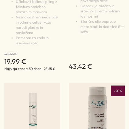
povzročajo akne
Učinkovit kislinski piling z
Odpravlja rdečico in
teksturo podobno
srbečico z protivnetnimi
obraznim maskam
lastnostmi
Nežno odstrani nečistoče
Eterično olje poprove
in odmrle celice, kožo
mete hladi in dodatno čisti
naredi gladko in
kožo
navlaženo
Primeren za zrelo in
izsušeno kožo
28,55 €
19,99 €
43,42 €
Najnižja cena v 30 dneh
28,55 €
-20%