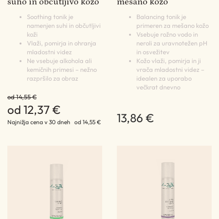
suho in občutljivo kožo
mešano kožo
Soothing tonik je
Balancing tonik je
namenjen suhi in občutljivi
primeren za mešano kožo
koži
Vsebuje rožno vodo in
Vlaži, pomirja in ohranja
neroli za uravnotežen pH
mladostni videz
in osvežitev
Ne vsebuje alkohola ali
Kožo vlaži, pomirja in ji
kemičnih primesi – nežno
vrača mladostni videz –
razpršilo za obraz
idealen za uporabo
večkrat dnevno
od 14,55 €
od 12,37 €
13,86 €
Najnižja cena v 30 dneh
od 14,55 €