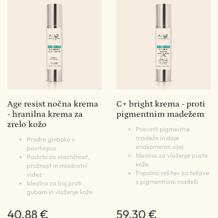
Age resist nočna krema
C+ bright krema - proti
- hranilna krema za
pigmentnim madežem
zrelo kožo
Posvetli pigmentne
madeže in daje
Prodre globoko v
enakomeren sijaj
povrhnjico
Idealna za vlaženje puste
Poskrbi za elastičnost,
kože
prožnost in mladostni
Popolna rešitev za težave
videz
s pigmentnimi madeži
Idealna za boj proti
gubam in vlaženje kože
40,88 €
59,30 €