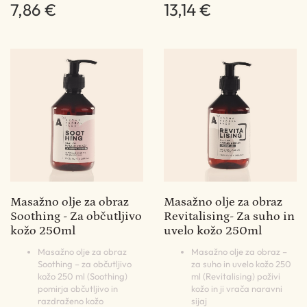
7,86 €
13,14 €
Masažno olje za obraz
Masažno olje za obraz
Soothing - Za občutljivo
Revitalising- Za suho in
kožo 250ml
uvelo kožo 250ml
Masažno olje za obraz
Masažno olje za obraz –
Soothing – za občutljivo
za suho in uvelo kožo 250
kožo 250 ml (Soothing)
ml (Revitalising) poživi
pomirja občutljivo in
kožo in ji vrača naravni
razdraženo kožo
sijaj