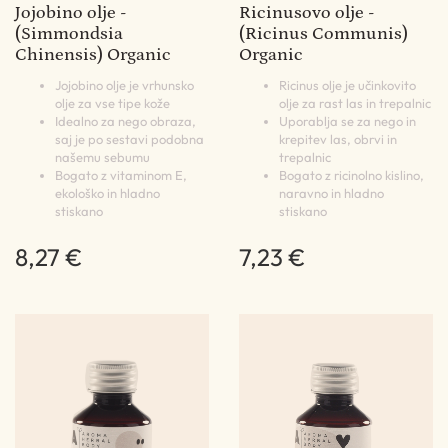
Jojobino olje -
Ricinusovo olje -
(Simmondsia
(Ricinus Communis)
Chinensis) Organic
Organic
Jojobino olje je vrhunsko
Ricinus olje je učinkovito
olje za vse tipe kože
olje za rast las in trepalnic
Idealno za nego obraza,
Uporablja se za nego in
saj je po sestavi podobna
krepitev las, obrvi in
našemu sebumu
trepalnic
Bogato z vitaminom E,
Bogato z ricinolno kislino,
ekološko in hladno
naravno in hladno
stiskano
stiskano
8,27 €
7,23 €