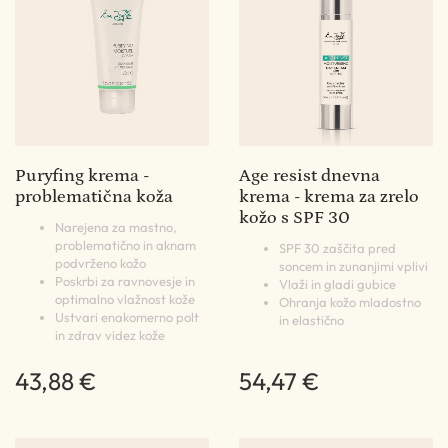
Puryfing krema -
Age resist dnevna
problematična koža
krema - krema za zrelo
kožo s SPF 30
Narejena za mastno,
problematično in aknam
SPF 30 zaščita pred
podvrženo kožo
soncem in zunanjimi vplivi
Poskrbi za ravnovesje in
Vlaži in gladi gubice
optimalno vlažnost kože
Ohranja kožo mladostno
Ustvari enakomerno polt
in elastično
in zdrav videz kože
43,88 €
54,47 €