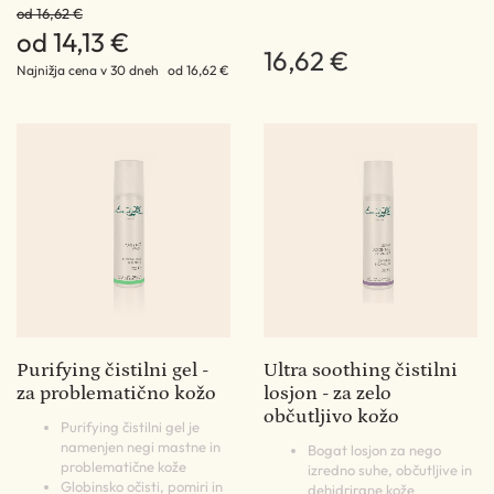
od 16,62 €
od 14,13 €
16,62 €
Najnižja cena v 30 dneh
od 16,62 €
Purifying čistilni gel -
Ultra soothing čistilni
za problematično kožo
losjon - za zelo
občutljivo kožo
Purifying čistilni gel je
namenjen negi mastne in
Bogat losjon za nego
problematične kože
izredno suhe, občutljive in
Globinsko očisti, pomiri in
dehidrirane kože