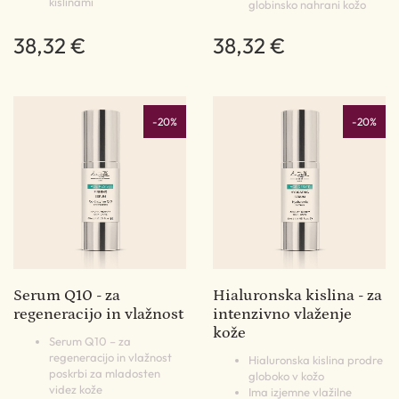
kislinami
globinsko nahrani kožo
38,32 €
38,32 €
-20%
-20%
Serum Q10 - za
Hialuronska kislina - za
regeneracijo in vlažnost
intenzivno vlaženje
kože
Serum Q10 – za
regeneracijo in vlažnost
Hialuronska kislina prodre
poskrbi za mladosten
globoko v kožo
videz kože
Ima izjemne vlažilne