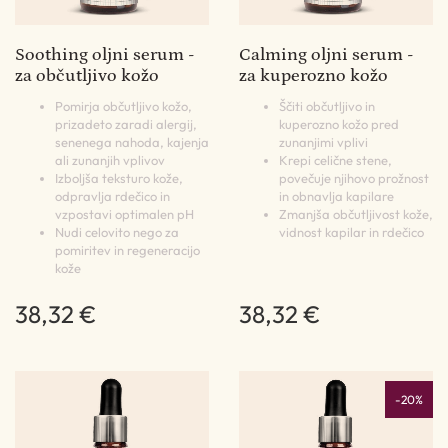
Soothing oljni serum -
Calming oljni serum -
za občutljivo kožo
za kuperozno kožo
Pomirja občutljivo kožo,
Ščiti občutljivo in
prizadeto zaradi alergij,
kuperozno kožo pred
senenega nahoda, kajenja
zunanjimi vplivi
ali zunanjih vplivov
Krepi celične stene,
Izboljša teksturo kože,
povečuje njihovo prožnost
odpravlja rdečico in
in obnavlja kapilare
vzpostavi optimalen pH
Zmanjša občutljivost kože,
Nudi celovito nego za
vidnost kapilar in rdečico
pomiritev in regeneracijo
kože
38,32 €
38,32 €
-20%