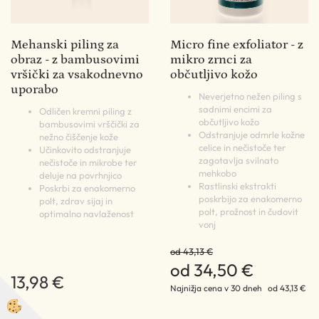
Mehanski piling za
Micro fine exfoliator - z
obraz - z bambusovimi
mikro zrnci za
vršički za vsakodnevno
občutljivo kožo
uporabo
Neverjetno nežen piling s
sadnimi encimi za
Odličen kremni piling z
občutljivo kožo
bambusovimi vrščički za
Odstranjuje odmrle kožne
nežno čiščenje kože
celice in nečistoče ter
Učinkovito odstranjuje
zagotavlja svilnato
nečistoče in mikrobe ter
mehkobo
deluje na povrhnjico
Rastlinski ekstrakti
Poskrbi za enakomerno
poskrbijo za enakomerno
polt, zdrav sijaj in
polt, prožnost in čudovit
optimalno navlaženost
vonj
od 43,13 €
od 34,50 €
13,98 €
Najnižja cena v 30 dneh
od 43,13 €