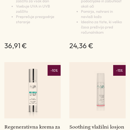
zaščito za vsak dan
podočnjake in zabuhlost
Vsebuje UVA in UVB
okoli oči
zaščito
Pomirja, nahrani in
Preprečuje prezgodnje
navlaži kožo
staranje
Idealno za tiste, ki veliko
časa preživijo pred
računalnikom
36,91 €
24,36 €
-10%
-15%
Regenerativna krema za
Soothing vlažilni losjon