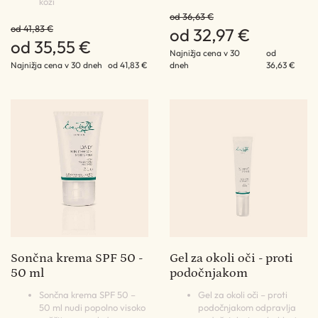
koži
od 36,63 €
od 41,83 €
od 32,97 €
od 35,55 €
Najnižja cena v 30
od
Najnižja cena v 30 dneh
od 41,83 €
dneh
36,63 €
Sončna krema SPF 50 -
Gel za okoli oči - proti
50 ml
podočnjakom
Sončna krema SPF 50 –
Gel za okoli oči – proti
50 ml nudi popolno visoko
podočnjakom odpravlja