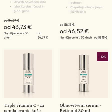
Učvrsti povešeno kožo
lastnosti
Izboljša elastičnost in
Pospešuje obnavljanje
gladi gube
kožnih celic
od 54,67 €
od 58,15 €
od 43,73 €
od 46,52 €
Najnižja cena v 30
od
dneh
54,67 €
Najnižja cena v 30 dneh
od 58,15 €
-10%
Triple vitamin C - za
Obnovitveni serum -
pomlajevanje kože
Retinoid 30 ml