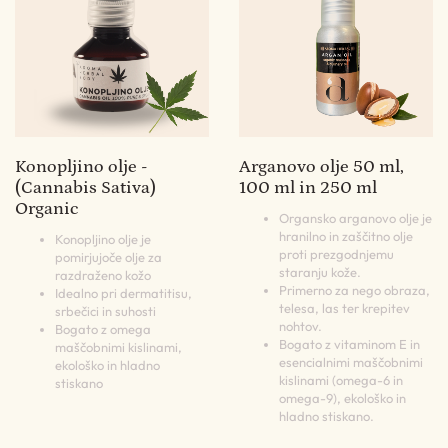
Konopljino olje -
Arganovo olje 50 ml,
(Cannabis Sativa)
100 ml in 250 ml
Organic
Organsko arganovo olje je
hranilno in zaščitno olje
Konopljino olje je
proti prezgodnjemu
pomirjujoče olje za
staranju kože.
razdraženo kožo
Primerno za nego obraza,
Idealno pri dermatitisu,
telesa, las ter krepitev
srbečici in suhosti
nohtov.
Bogato z omega
Bogato z vitaminom E in
maščobnimi kislinami,
esencialnimi maščobnimi
ekološko in hladno
kislinami (omega-6 in
stiskano
omega-9), ekološko in
hladno stiskano.