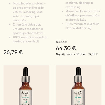
soothing, clearing in
Masažno olje za obraz –
revitalising
za problematično kožo
Masažno olje za obraz za
250 ml (Clearing) čisti
občutljivo, problematično
kožo in pomaga pri
in starejšo kožo
nečistočah
100% mešanice ekoloških
Zmanjšuje videz por,
hladno stiskanih olj
uravnava mastnost in
spodbuja obnovo kože
100% mešanica ekoloških
hladno stiskanih olj
80,37 €
64,30 €
26,79 €
Najnižja cena v 30 dneh
74,85 €