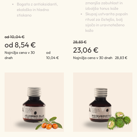
zmanjša zabuhlost in
Bogato z antioksidanti,
izboljša tonus kože
ekološko in hladno
Skupaj ustvarita popoln
stiskano
ritual za čistejšo, bolj
sijočo in uravnoteženo
kožo
od 10,04 €
28,83 €
od 8,54 €
23,06 €
Najnižja cena v 30
od
dneh
10,04 €
Najnižja cena v 30 dneh
28,83 €