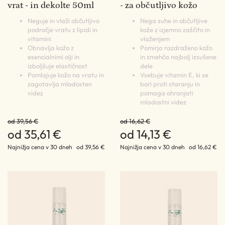
vrat - in dekolte 50ml
- za občutljivo kožo
Neguje in vlaži občutljivo
Nega suhe in občutljive
področje vratu z lipidi in
kože z izjemno zaščito in
vitamini
vlaženjem
Obnavlja kožo z
Pomirja razdraženo kožo
esencialnimi olji in
in zmehča najbolj izsušene
izboljšuje elastičnost
dele
Pomlajuje kožo na vratu in
Vsebuje vitamin E, ki se
zagotavlja mladosten
bori proti staranju in
videz
pomaga ohranjati
mladostni videz
od 39,56 €
od 16,62 €
od 35,61 €
od 14,13 €
Najnižja cena v 30 dneh
od 39,56 €
Najnižja cena v 30 dneh
od 16,62 €