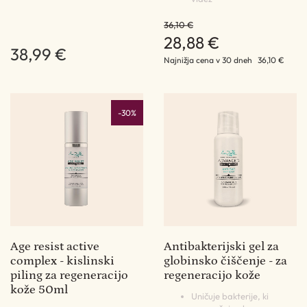
36,10 €
28,88 €
38,99 €
Najnižja cena v 30 dneh
36,10 €
-30%
Age resist active
Antibakterijski gel za
complex - kislinski
globinsko čiščenje - za
piling za regeneracijo
regeneracijo kože
kože 50ml
Uničuje bakterije, ki