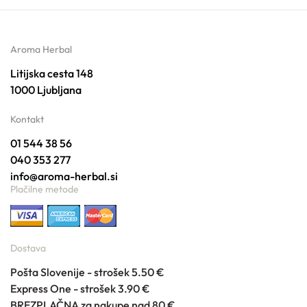
Aroma Herbal
Litijska cesta 148
1000 Ljubljana
Kontakt
01 544 38 56
040 353 277
info@aroma-herbal.si
Plačilne metode
Dostava
Pošta Slovenije - strošek 5.50 €
Express One - strošek 3.90 €
BREZPLAČNA za nakupe nad 80 €