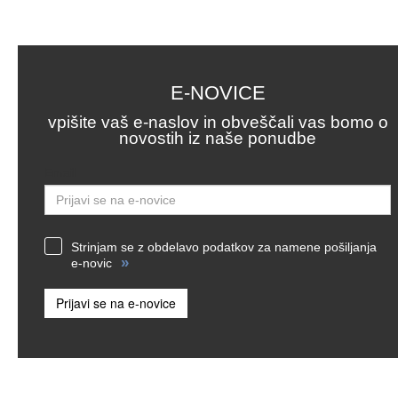
E-NOVICE
vpišite vaš e-naslov in obveščali vas bomo o
novostih iz naše ponudbe
Email
Strinjam se z obdelavo podatkov za namene pošiljanja
»
e-novic
Prijavi se na e-novice