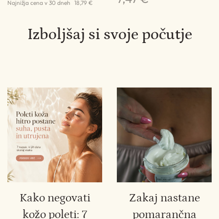
Najnižja cena v 30 dneh
18,79 €
Izboljšaj si svoje počutje
Kako negovati
Zakaj nastane
kožo poleti: 7
pomarančna