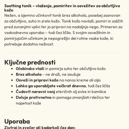
Soothing tonik – vlaženje, pomiritev in osvežitev za občutljivo
kožo
Nežen, a izjemno učinkovit tonik brez alkohola, posebej zasnovan
za občutljivo, suho in zrelo kožo. Tonik kožo navlaži, pomiri in zaščiti
pred zunanjimi vplivi ter jo pripravi na nadaljnjo nego. Primeren za
vsakodnevno uporabo – tudi čez ličila. S svojim osvežilnim in
pomirjujočim učinkom je nepogrešljiv del rutine vsake kože, ki
potrebuje dodatno nežnost.
Ključne prednosti
Globinsko vlaži
in pomirja suho ter občutljivo kožo
Brez alkohola
– ne draži, ne izsušuje
Osveži in pripravi kožo
na nanos kreme ali olja
Lahko ga uporabljate večkrat dnevno
, tudi čez ličila
Čudovit naravni vonj
eteričnih olj sivke in kamilice
Deluje protivnetno
in pomaga zmanjšati rdečico ter
napetost kože
Uporaba
Zjutraj in zvečer ali kadarkoli čez dan: