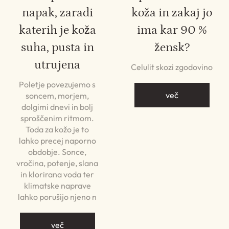
napak, zaradi
koža in zakaj jo
katerih je koža
ima kar 90 %
suha, pusta in
žensk?
utrujena
Celulit skozi zgodovino
Poletje povezujemo s
več
soncem, morjem,
dolgimi dnevi in bolj
sproščenim ritmom.
Toda za kožo je to
lahko precej naporno
obdobje. Sonce,
vročina, potenje, slana
in klorirana voda ter
klimatske naprave
lahko porušijo njeno n
več