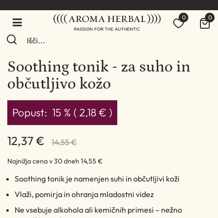
0
0
Soothing tonik - za suho in
občutljivo kožo
Popust:
15 % ( 2,18 € )
12,37 €
14,55 €
Najnižja cena v 30 dneh
14,55 €
Soothing tonik je namenjen suhi in občutljivi koži
Vlaži, pomirja in ohranja mladostni videz
Ne vsebuje alkohola ali kemičnih primesi – nežno