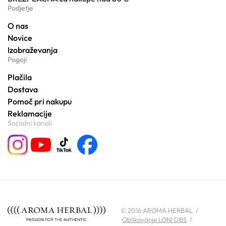
Podjetje
O nas
Novice
Izobraževanja
Pogoji
Plačila
Dostava
Pomoč pri nakupu
Reklamacije
Socialni kanali
© 2016 AROMA HERBAL /
Oblikovanje LONI DBS
/