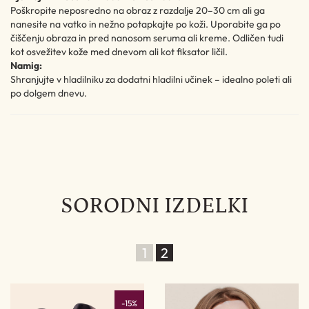
Poškropite neposredno na obraz z razdalje 20–30 cm ali ga
nanesite na vatko in nežno potapkajte po koži. Uporabite ga po
čiščenju obraza in pred nanosom seruma ali kreme. Odličen tudi
kot osvežitev kože med dnevom ali kot fiksator ličil.
Namig:
Shranjujte v hladilniku za dodatni hladilni učinek – idealno poleti ali
po dolgem dnevu.
SORODNI IZDELKI
1
2
-15%