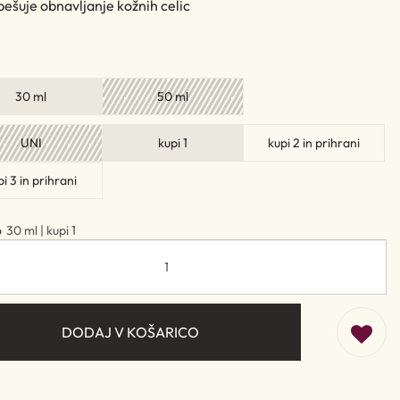
ešuje obnavljanje kožnih celic
30 ml
50 ml
UNI
kupi 1
kupi 2 in prihrani
pi 3 in prihrani
o
30 ml | kupi 1
DODAJ V KOŠARICO