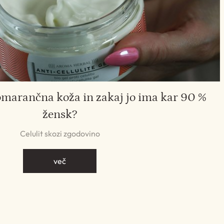
omarančna koža in zakaj jo ima kar 90 %
žensk?
Celulit skozi zgodovino
več