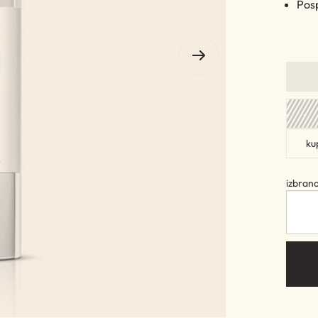
Posp
ku
izbran