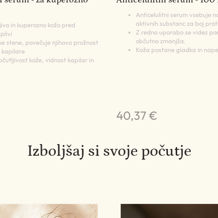
Anticelulitni serum vsebuje n
aktivnih substanc za boj prot
ljivo in kuperozno kožo pred
Z redno uporabo se videz p
plivi
občutno zmanjša.
ne stene, povečuje njihovo prožnost
Koža postane gladka in nape
 kapilare
utljivost kože, vidnost kapilar in
40,37 €
Izboljšaj si svoje počutje