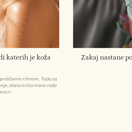
di katerih je koža
Zakaj nastane p
 sproščenim ritmom. Toda za
nje, slana in klorirana voda
jeno n