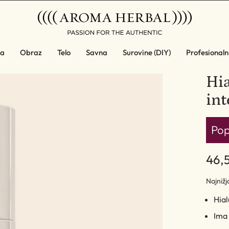
a
Obraz
Telo
Savna
Surovine (DIY)
Profesionalni
Hia
int
Pop
46,
Najniž
Hial
Ima 