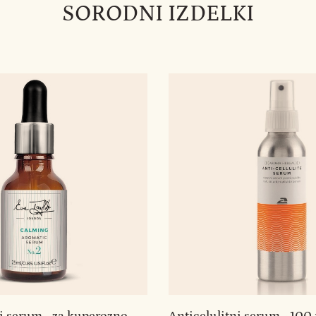
SORODNI IZDELKI
i serum - za kuperozno
Anticelulitni serum - 100