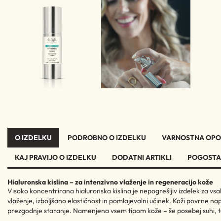
O IZDELKU
PODROBNO O IZDELKU
VARNOSTNA OPO
KAJ PRAVIJO O IZDELKU
DODATNI ARTIKLI
POGOSTA
Hialuronska kislina – za intenzivno vlaženje in regeneracijo kože
Visoko koncentrirana hialuronska kislina je nepogrešljiv izdelek za v
vlaženje, izboljšano elastičnost in pomlajevalni učinek. Koži povrne nap
prezgodnje staranje. Namenjena vsem tipom kože – še posebej suhi, tank