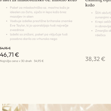
kožo
Paket za mladostniško oz. mastno kožo je
idealen za čisto, sijočo in lepo kožo brez
Ščiti občut
mozoljev in aken
zunanjimi v
Vsebuje izdelke prestižne britanske znamke
Krepi celič
Eve Taylor, ki jo uporabljajo tudi največje
in obnavlja
zvezdnice
Zmanjša obč
Izdelki so znižani, paket pa vključuje tudi
rdečico
posebno darilo za vrhunsko nego
54,95 €
46,71 €
38,32 €
Najnižja cena v 30 dneh
54,95 €