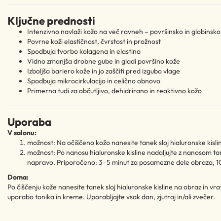
Ključne prednosti
Intenzivno navlaži kožo na več ravneh – površinsko in globinsko
Povrne koži elastičnost, čvrstost in prožnost
Spodbuja tvorbo kolagena in elastina
Vidno zmanjša drobne gube in gladi površino kože
Izboljša bariero kože in jo zaščiti pred izgubo vlage
Spodbuja mikrocirkulacijo in celično obnovo
Primerna tudi za občutljivo, dehidrirano in reaktivno kožo
Uporaba
V salonu:
možnost: Na očiščeno kožo nanesite tanek sloj hialuronske kislin
možnost: Po nanosu hialuronske kisline nadaljujte z nanosom tan
napravo. Priporočeno: 3–5 minut za posamezne dele obraza, 10–
Doma:
Po čiščenju kože nanesite tanek sloj hialuronske kisline na obraz in vrat
uporabo tonika in kreme. Uporabljajte vsak dan, zjutraj in/ali zvečer.