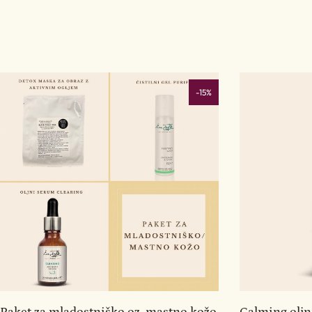
-15%
Paket za mladostniško oz. mastno kožo
Calming oljn