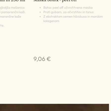
ajboljšo mešanico
Botox peel off učvrstitvena maska
i pomarančni koži.
Proti gubam, za očvrstitev in tonus
omarančne kože
Z ekstraktom semen hibiskusa in morskim
kolagenom
ta.
9,06 €