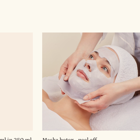
 ml in 250 ml
Maska botox - peel off