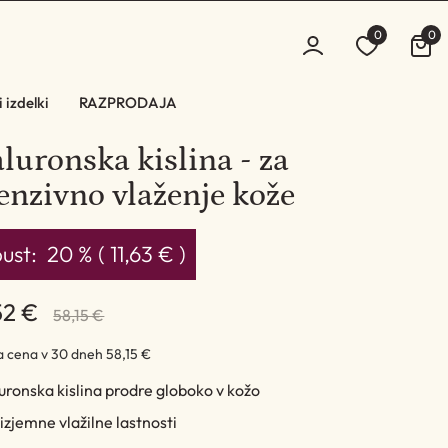
0
0
 izdelki
RAZPRODAJA
luronska kislina - za
enzivno vlaženje kože
ust:
20 % ( 11,63 € )
52 €
58,15 €
ja cena v 30 dneh
58,15 €
uronska kislina prodre globoko v kožo
izjemne vlažilne lastnosti