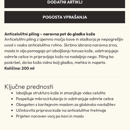
DODATNI ARTIKLI
POGOSTA VPRAŠANJA
Anticelulitni piling – naravna pot do gladke kože
Anticelulitni piling z izjemno močjo kave in sladkorja je nepogrešljiv
uvod v vsako anticelulitno rutino. Skrbno izbrana naravna zrna,
masla in olja pomagajo pri izboljšanju tonusa kože, odstranjujejo
odmrle celice in pripravljajo kožo na nadaljnjo nego. Piling bo
poskrbel, da bo koža vidno bolj gladka, mehka in napeta.
Količina: 200 ml
Ključne prednosti
Izboljšuje strukturo kože in zmanjšuje videz celulita
Pospešuje mikrocirkulacijo in odstranjuje odmrle celice
Obogaten s karitejevim maslom za globinsko navlažitev
Učinkovita priprava kože na anticelulitne tretmaje
Prijeten naraven vonj po kavi in maslu