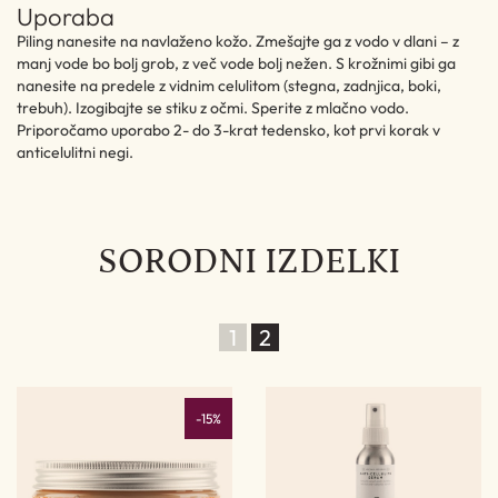
Uporaba
Piling nanesite na navlaženo kožo. Zmešajte ga z vodo v dlani – z
manj vode bo bolj grob, z več vode bolj nežen. S krožnimi gibi ga
nanesite na predele z vidnim celulitom (stegna, zadnjica, boki,
trebuh). Izogibajte se stiku z očmi. Sperite z mlačno vodo.
Priporočamo uporabo 2- do 3-krat tedensko, kot prvi korak v
anticelulitni negi.
SORODNI IZDELKI
1
2
%
-15%