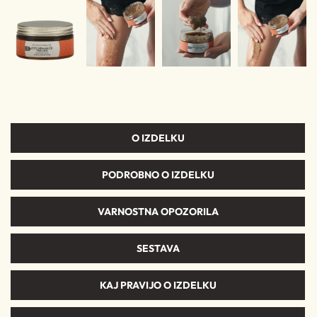
O IZDELKU
PODROBNO O IZDELKU
VARNOSTNA OPOZORILA
SESTAVA
KAJ PRAVIJO O IZDELKU