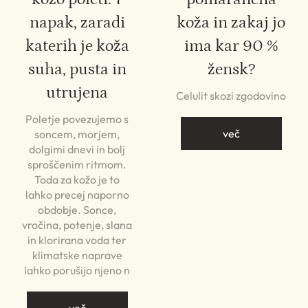
napak, zaradi
koža in zakaj jo
katerih je koža
ima kar 90 %
suha, pusta in
žensk?
utrujena
Celulit skozi zgodovino
Poletje povezujemo s
več
soncem, morjem,
dolgimi dnevi in bolj
sproščenim ritmom.
Toda za kožo je to
lahko precej naporno
obdobje. Sonce,
vročina, potenje, slana
in klorirana voda ter
klimatske naprave
lahko porušijo njeno n