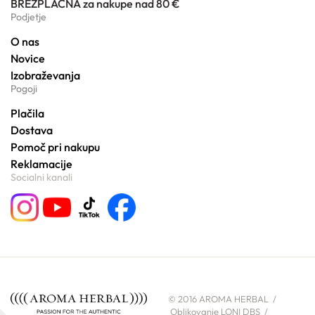
BREZPLAČNA za nakupe nad 80 €
Podjetje
O nas
Novice
Izobraževanja
Pogoji
Plačila
Dostava
Pomoč pri nakupu
Reklamacije
Socialni kanali
© 2016 AROMA HERBAL /
Oblikovanje LONI DBS
/