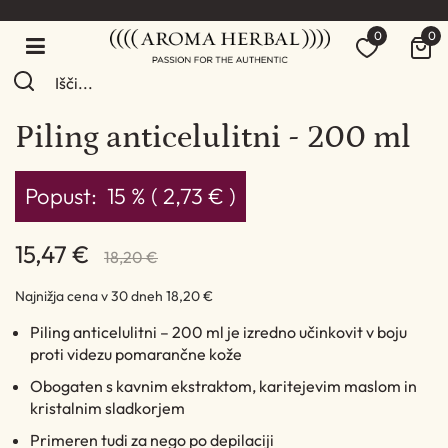
0
0
Piling anticelulitni - 200 ml
Popust:
15 % ( 2,73 € )
15,47 €
18,20 €
Najnižja cena v 30 dneh
18,20 €
Piling anticelulitni – 200 ml je izredno učinkovit v boju
proti videzu pomarančne kože
Obogaten s kavnim ekstraktom, karitejevim maslom in
kristalnim sladkorjem
Primeren tudi za nego po depilaciji