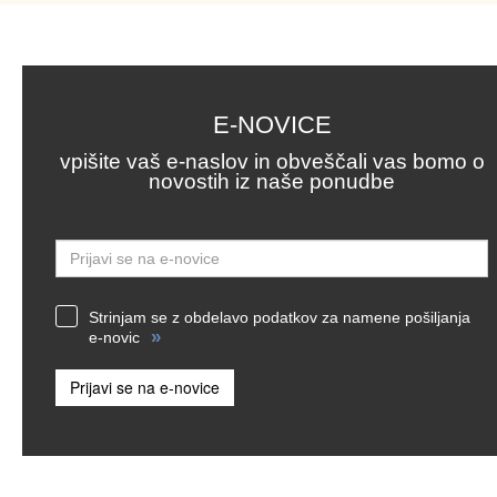
E-NOVICE
vpišite vaš e-naslov in obveščali vas bomo o
novostih iz naše ponudbe
Email
Strinjam se z obdelavo podatkov za namene pošiljanja
»
e-novic
Prijavi se na e-novice