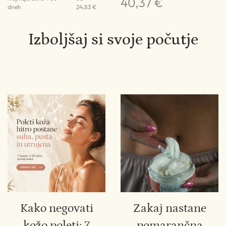
40,37 €
dneh
24,83 €
Izboljšaj si svoje počutje
Kako negovati
Zakaj nastane
kožo poleti: 7
pomarančna