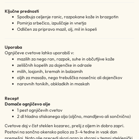
Ključne prednosti
Spodbuja celjenje ranic, razpokane kože in brazgotin
Pomirja srbečico, izpuščaje in vnetja
Odličen za pripravo mazil, olj, mil in kopeli
Uporaba
Ognjičeve cvetove lahko uporabiš v:
mazilih za nego ran, razpok, suhe in občutljive kože
zeliščnih kopelih za dojenčke in odrasle
milih, losjonih, kremah in balzamih
oljih za masažo, nego trebuščka nosečnic ali dojenčkov
naravnih tonikih, obkladkih in maskah
Recept
Domače ognjičevo olje
1 pest ognjičevih cvetov
2 dl hladno stiskanega olja (oljčno, mandljevo ali sončnično)
Cvetove daj v čist steklen kozarec, prelij z oljem in dobro zapri.
Postavi na sončno okensko polico za 3–4 tedne in vsak dan
premešaj. Nato olje precedi skozi gazo in shrani v temni steklenički.