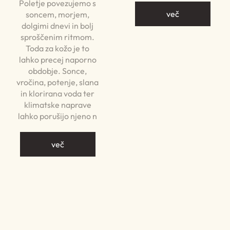
Poletje povezujemo s
več
soncem, morjem,
dolgimi dnevi in bolj
sproščenim ritmom.
Toda za kožo je to
lahko precej naporno
obdobje. Sonce,
vročina, potenje, slana
in klorirana voda ter
klimatske naprave
lahko porušijo njeno n
več