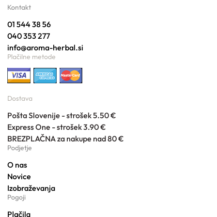
Kontakt
01 544 38 56
040 353 277
info@aroma-herbal.si
Plačilne metode
Dostava
Pošta Slovenije - strošek 5.50 €
Express One - strošek 3.90 €
BREZPLAČNA za nakupe nad 80 €
Podjetje
O nas
Novice
Izobraževanja
Pogoji
Plačila