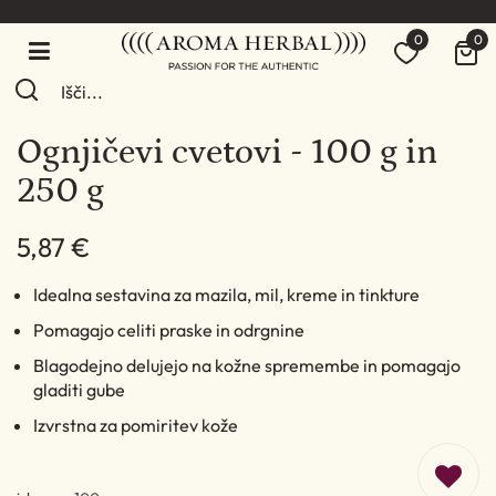
0
0
Ognjičevi cvetovi - 100 g in
250 g
5,87 €
Idealna sestavina za mazila, mil, kreme in tinkture
Pomagajo celiti praske in odrgnine
Blagodejno delujejo na kožne spremembe in pomagajo
gladiti gube
Izvrstna za pomiritev kože