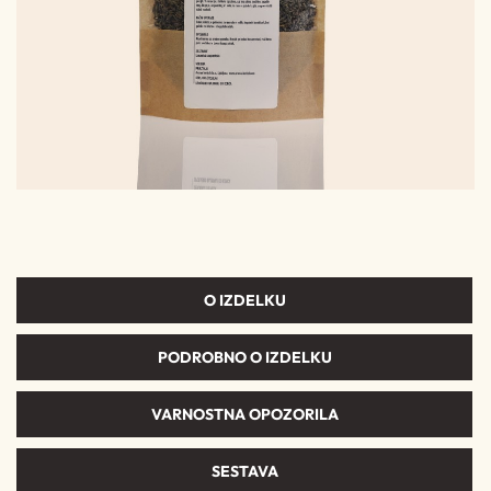
O IZDELKU
PODROBNO O IZDELKU
VARNOSTNA OPOZORILA
SESTAVA