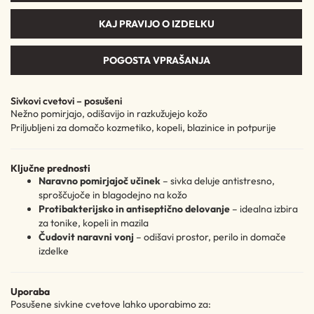
KAJ PRAVIJO O IZDELKU
POGOSTA VPRAŠANJA
Sivkovi cvetovi – posušeni
Nežno pomirjajo, odišavijo in razkužujejo kožo
Priljubljeni za domačo kozmetiko, kopeli, blazinice in potpurije
Ključne prednosti
Naravno pomirjajoč učinek
– sivka deluje antistresno,
sproščujoče in blagodejno na kožo
Protibakterijsko in antiseptično delovanje
– idealna izbira
za tonike, kopeli in mazila
Čudovit naravni vonj
– odišavi prostor, perilo in domače
izdelke
Uporaba
Posušene sivkine cvetove lahko uporabimo za: