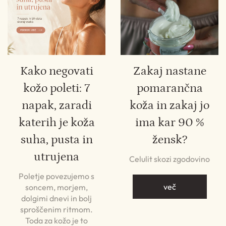
Kako negovati
Zakaj nastane
kožo poleti: 7
pomarančna
napak, zaradi
koža in zakaj jo
katerih je koža
ima kar 90 %
suha, pusta in
žensk?
utrujena
Celulit skozi zgodovino
Poletje povezujemo s
več
soncem, morjem,
dolgimi dnevi in bolj
sproščenim ritmom.
Toda za kožo je to