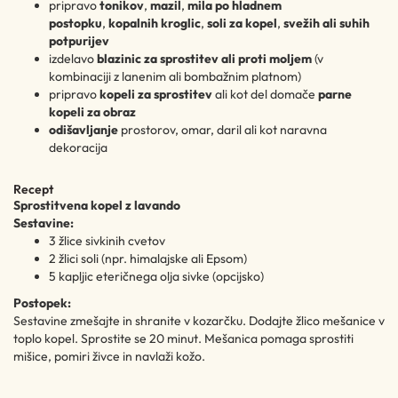
pripravo
tonikov
,
mazil
,
mila po hladnem
postopku
,
kopalnih kroglic
,
soli za kopel
,
svežih ali suhih
potpurijev
izdelavo
blazinic za sprostitev ali proti moljem
(v
kombinaciji z lanenim ali bombažnim platnom)
pripravo
kopeli za sprostitev
ali kot del domače
parne
kopeli za obraz
odišavljanje
prostorov, omar, daril ali kot naravna
dekoracija
Recept
Sprostitvena kopel z lavando
Sestavine:
3 žlice sivkinih cvetov
2 žlici soli (npr. himalajske ali Epsom)
5 kapljic eteričnega olja sivke (opcijsko)
Postopek:
Sestavine zmešajte in shranite v kozarčku. Dodajte žlico mešanice v
toplo kopel. Sprostite se 20 minut. Mešanica pomaga sprostiti
mišice, pomiri živce in navlaži kožo.