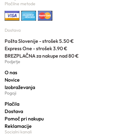
Plačilne metode
Dostava
Pošta Slovenije - strošek 5.50 €
Express One - strošek 3.90 €
BREZPLAČNA za nakupe nad 80 €
Podjetje
O nas
Novice
Izobraževanja
Pogoji
Plačila
Dostava
Pomoč pri nakupu
Reklamacije
Socialni kanali