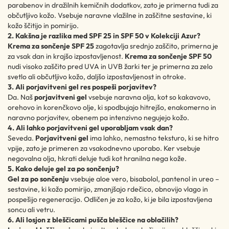
parabenov in dražilnih kemičnih dodatkov, zato je primerna tudi za
občutljivo kožo. Vsebuje naravne vlažilne in zaščitne sestavine, ki
kožo ščitijo in pomirijo.
2. Kakšna je razlika med SPF 25 in SPF 50 v Kolekciji Azur?
Krema za sončenje SPF 25
zagotavlja srednjo zaščito, primerna je
za vsak dan in krajšo izpostavljenost.
Krema za sončenje SPF 50
nudi visoko zaščito pred UVA in UVB žarki ter je primerna za zelo
svetlo ali občutljivo kožo, daljšo izpostavljenost in otroke.
3. Ali porjavitveni gel res pospeši porjavitev?
Da. Naš
porjavitveni gel
vsebuje naravna olja, kot so kakavovo,
orehovo in korenčkovo olje, ki spodbujajo hitrejšo, enakomerno in
naravno porjavitev, obenem pa intenzivno negujejo kožo.
4. Ali lahko porjavitveni gel uporabljam vsak dan?
Seveda.
Porjavitveni gel
ima lahko, nemastno teksturo, ki se hitro
vpije, zato je primeren za vsakodnevno uporabo. Ker vsebuje
negovalna olja, hkrati deluje tudi kot hranilna nega kože.
5. Kako deluje gel za po sončenju?
Gel za po sončenju
vsebuje aloe vero, bisabolol, pantenol in ureo –
sestavine, ki kožo pomirijo, zmanjšajo rdečico, obnovijo vlago in
pospešijo regeneracijo. Odličen je za kožo, ki je bila izpostavljena
soncu ali vetru.
6. Ali losjon z bleščicami pušča bleščice na oblačilih?