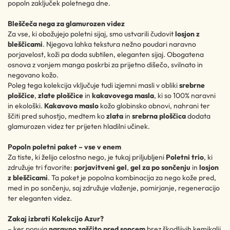
popoln zaključek poletnega dne.
Bleščeča nega za glamurozen videz
Za vse, ki obožujejo poletni sijaj, smo ustvarili čudovit
losjon z
bleščicami
. Njegova lahka tekstura nežno poudari naravno
porjavelost, koži pa doda subtilen, eleganten sijaj. Obogatena
osnova z vonjem manga poskrbi za prijetno dišečo, svilnato in
negovano kožo.
Poleg tega kolekcija vključuje tudi izjemni masli v obliki
srebrne
ploščice
,
zlate ploščice
in
kakavovega masla
, ki so 100% naravni
in ekološki.
Kakavovo maslo
kožo globinsko obnovi, nahrani ter
ščiti pred suhostjo, medtem ko
zlata
in
srebrna ploščica
dodata
glamurozen videz ter prijeten hladilni učinek.
Popoln poletni paket – vse v enem
Za tiste, ki želijo celostno nego, je tukaj priljubljeni
Poletni trio
, ki
združuje tri favorite:
porjavitveni gel
,
gel za po sončenju
in
losjon
z bleščicami
. Ta paket je popolna kombinacija za nego kože pred,
med in po sončenju, saj združuje vlaženje, pomirjanje, regeneracijo
ter eleganten videz.
Zakaj izbrati Kolekcijo Azur?
– ker ponuja
naravno zaščito pred soncem
brez škodljivih kemikalij