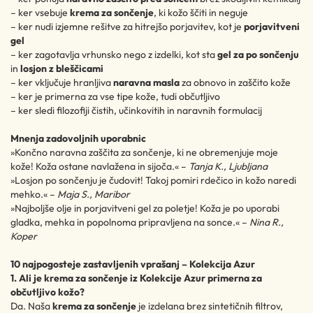
– ker vsebuje
krema za sončenje
, ki kožo ščiti in neguje
– ker nudi izjemne rešitve za hitrejšo porjavitev, kot je
porjavitveni
gel
– ker zagotavlja vrhunsko nego z izdelki, kot sta
gel za po sončenju
in
losjon z bleščicami
– ker vključuje hranljiva
naravna masla
za obnovo in zaščito kože
– ker je primerna za vse tipe kože, tudi občutljivo
– ker sledi filozofiji čistih, učinkovitih in naravnih formulacij
Mnenja zadovoljnih uporabnic
»Končno naravna zaščita za sončenje, ki ne obremenjuje moje
kože! Koža ostane navlažena in sijoča.« –
Tanja K., Ljubljana
»Losjon po sončenju je čudovit! Takoj pomiri rdečico in kožo naredi
mehko.« –
Maja S., Maribor
»Najboljše olje in porjavitveni gel za poletje! Koža je po uporabi
gladka, mehka in popolnoma pripravljena na sonce.« –
Nina R.,
Koper
10 najpogosteje zastavljenih vprašanj – Kolekcija Azur
1. Ali je krema za sončenje iz Kolekcije Azur primerna za
občutljivo kožo?
Da. Naša
krema za sončenje
je izdelana brez sintetičnih filtrov,