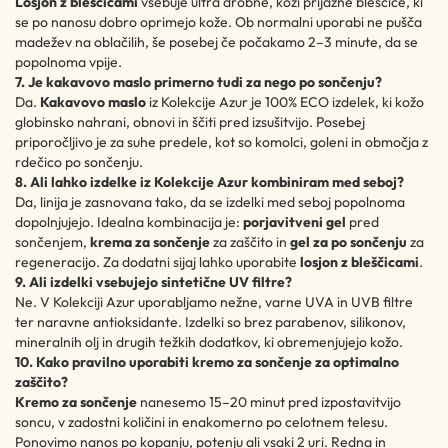
Losjon z bleščicami
vsebuje ultra drobne, koži prijazne bleščice, ki
se po nanosu dobro oprimejo kože. Ob normalni uporabi ne pušča
madežev na oblačilih, še posebej če počakamo 2–3 minute, da se
popolnoma vpije.
7. Je kakavovo maslo primerno tudi za nego po sončenju?
Da.
Kakavovo maslo
iz Kolekcije Azur je 100% ECO izdelek, ki kožo
globinsko nahrani, obnovi in ščiti pred izsušitvijo. Posebej
priporočljivo je za suhe predele, kot so komolci, goleni in območja z
rdečico po sončenju.
8. Ali lahko izdelke iz Kolekcije Azur kombiniram med seboj?
Da, linija je zasnovana tako, da se izdelki med seboj popolnoma
dopolnjujejo. Idealna kombinacija je:
porjavitveni gel
pred
sončenjem,
krema za sončenje
za zaščito in
gel za po sončenju
za
regeneracijo. Za dodatni sijaj lahko uporabite
losjon z bleščicami
.
9. Ali izdelki vsebujejo sintetične UV filtre?
Ne. V Kolekciji Azur uporabljamo nežne, varne UVA in UVB filtre
ter naravne antioksidante. Izdelki so brez parabenov, silikonov,
mineralnih olj in drugih težkih dodatkov, ki obremenjujejo kožo.
10. Kako pravilno uporabiti kremo za sončenje za optimalno
zaščito?
Kremo za sončenje
nanesemo 15–20 minut pred izpostavitvijo
soncu, v zadostni količini in enakomerno po celotnem telesu.
Ponovimo nanos po kopanju, potenju ali vsaki 2 uri. Redna in