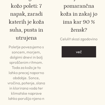
kožo poleti: 7
pomarančna
napak, zaradi
koža in zakaj jo
katerih je koža
ima kar 90 %
suha, pusta in
žensk?
utrujena
Celulit skozi zgodovino
Poletje povezujemo s
več
soncem, morjem,
dolgimi dnevi in bolj
sproščenim ritmom.
Toda za kožo je to
lahko precej naporno
obdobje. Sonce,
vročina, potenje, slana
in klorirana voda ter
klimatske naprave
lahko porušijo njeno n