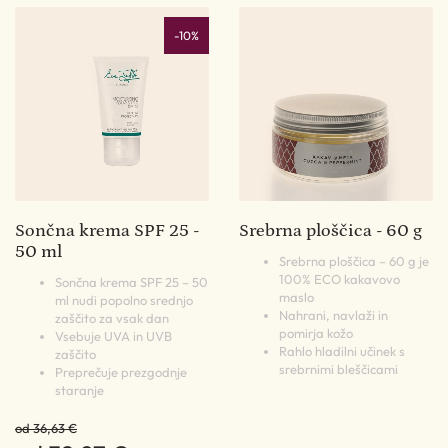
-10%
Sončna krema SPF 25 -
Srebrna ploščica - 60 g
50 ml
Srebrna ploščica – 60 g je
100% ECO kakavovo
Sončna krema SPF 25 – 50
maslo
ml nudi popolno srednjo
Nahrani, navlaži in
zaščito za vsak dan
pomirja kožo
Vsebuje UVA in UVB
Rahlo hladilni učinek s
zaščito
srebrnimi bleščicami
Preprečuje prezgodnje
staranje
od 36,63 €