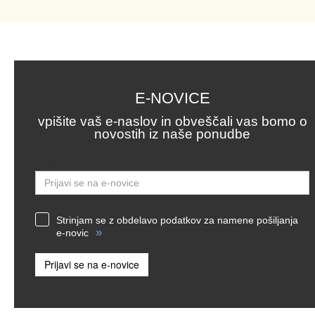
E-NOVICE
vpišite vaš e-naslov in obveščali vas bomo o
novostih iz naše ponudbe
Email
Strinjam se z obdelavo podatkov za namene pošiljanja
»
e-novic
Prijavi se na e-novice