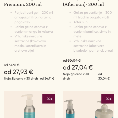
Premium, 200 ml
(After sun)- 300 ml
Porjavitveni gel – 200 ml
Gel za po sončenju – 300
omogoča hitro, naravno
ml hladi in bogato vlaži
porjavitev
After sun
Lahka gelna osnova z
Lahka gelna osnova z
vonjem manga in kakava
vonjem kamilice, sivke in
Vrhunske naravne
mete
sestavine (kakavovo
Vrhunske naravne
maslo, korenčkovo in
sestavine (aloe vera,
orehovo olje)
bisabolol, pantenol, urea)
od 30,04 €
od 34,91 €
od 27,04 €
od 27,93 €
Najnižja cena v 30
od
Najnižja cena v 30 dneh
od 34,91 €
dneh
30,04 €
-20%
-20%