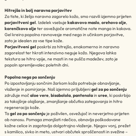
Hitrejša in bolj naravna porjavitev
Za tiste, ki želijo naravno zagorelo kožo, smo razvili izjemno prijeten
porjavitveni gel
. Izdelek vsebuje
kakavovo maslo
,
orehovo olje
,
korenčkovo olje
ter osvežujoče aromatične note manga in kakava.
Gel kreira popolno ravnovesje med nego in učinkom porjavitve,
zato je idealen za vse tipe kože.
Porjavitveni gel
poskrbi za hitrejšo, enakomerno in naravno
zagorelost ter hkrati intenzivno neguje kožo. Njegova lahka
tekstura se hitro vpije, ne masti in ne pušča madežev, zato je
popoln spremljevalec poletnih dni.
Popolna nega po sončenju
Po izpostavljanju sončnim žarkom koža potrebuje obnavljanje,
vlaženje in pomirjanje. Naš izjemno priljubljeni
gel za po sončenju
združuje moč
aloe vere
,
bisabolola
,
pantenola
in
uree
, ki poskrbijo
za takojšnje olajšanje, zmanjšanje občutka zategovanja in hitro
regeneracijo kože.
Ta
gel za po sončenju
je poživilen, osvežujoč in neverjetno prijeten
ob nanosu. Pomaga zmanjšati rdečico, obnavlja poškodovane
kožne celice in zagotavlja dolgotrajno vlaženje. Njegov vonj, prežet
s kamilico, sivko in meto, ustvari občutek sproščenosti in svežine –