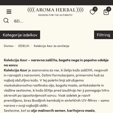
0
0
Kategorije izdelkov
Filtriraj
Domov
IZDELKI
Kolekcija Azur za sončenje
Kolekcija Azur – naravna zaščita, bogata nega in popolno udobje
na soncu
Kolekcija Azur
je zasnovana za vse, ki želijo kožo zaščititi, negovati
in razvajati z naravnimi, čistimi formulacijami, primernimi tudi za
najbolj občutljivo kožo. V tej poletni liniji združujemo
visokokakovostna rastlinska olja, bogata masla, antioksidante in
vlažilne sestavine, ki kožo ščitijo pred izsušitvijo ter ji pomagajo hitro
okrevati po izpostavljenosti soncu. Vsak izdelek je razvit
premišljeno, brez škodljivih kemikalij in sintetičnih UV-filtrov – samo
narava v svoji najboljši obliki.
Sestavine, kot so
olje malinovih semen
,
karitejevo maslo
,