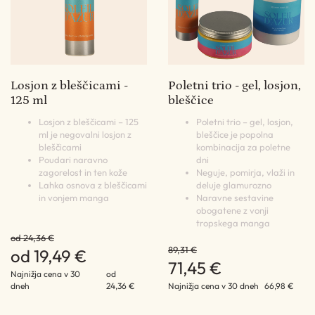
Losjon z bleščicami -
Poletni trio - gel, losjon,
125 ml
bleščice
Losjon z bleščicami – 125
Poletni trio – gel, losjon,
ml je negovalni losjon z
bleščice je popolna
bleščicami
kombinacija za poletne
Poudari naravno
dni
zagorelost in ten kože
Neguje, pomirja, vlaži in
Lahka osnova z bleščicami
deluje glamurozno
in vonjem manga
Naravne sestavine
obogatene z vonji
tropskega manga
od 24,36 €
89,31 €
od 19,49 €
71,45 €
Najnižja cena v 30
od
dneh
24,36 €
Najnižja cena v 30 dneh
66,98 €