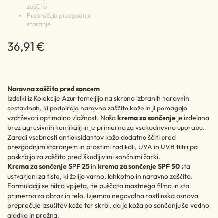
zaščito
Preprečuje prezgodnje
staranje
36,91 €
Naravna zaščita pred soncem
Izdelki iz Kolekcije Azur temeljijo na skrbno izbranih naravnih
sestavinah, ki podpirajo naravno zaščito kože in ji pomagajo
vzdrževati optimalno vlažnost. Naša
krema za sončenje
je izdelana
brez agresivnih kemikalij in je primerna za vsakodnevno uporabo.
Zaradi vsebnosti antioksidantov kožo dodatno ščiti pred
prezgodnjim staranjem in prostimi radikali, UVA in UVB filtri pa
poskrbijo za zaščito pred škodljivimi sončnimi žarki.
Krema za sončenje SPF 25
in
krema za sončenje SPF 50
sta
ustvarjeni za tiste, ki želijo varno, lahkotno in naravno zaščito.
Formulaciji se hitro vpijeta, ne puščata mastnega filma in sta
primerna za obraz in telo. Izjemno negovalna rastlinska osnova
preprečuje izsušitev kože ter skrbi, da je koža po sončenju še vedno
gladka in prožna.