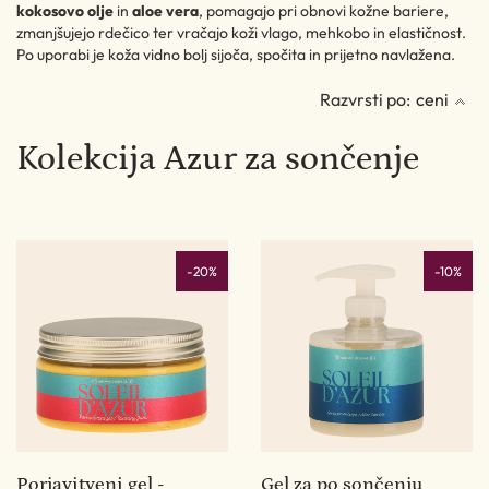
kokosovo olje
in
aloe vera
, pomagajo pri obnovi kožne bariere,
zmanjšujejo rdečico ter vračajo koži vlago, mehkobo in elastičnost.
Po uporabi je koža vidno bolj sijoča, spočita in prijetno navlažena.
Razvrsti po:
ceni
Kolekcija Azur za sončenje
-20%
-10%
Porjavitveni gel -
Gel za po sončenju