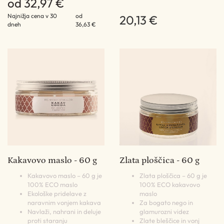
od 32,97 €
Najnižja cena v 30
od
20,13 €
dneh
36,63 €
Kakavovo maslo - 60 g
Zlata ploščica - 60 g
Kakavovo maslo – 60 g je
Zlata ploščica – 60 g je
100% ECO maslo
100% ECO kakavovo
Ekološke pridelave z
maslo
naravnim vonjem kakava
Za bogato nego in
Navlaži, nahrani in deluje
glamurozni videz
proti staranju
Zlate bleščice in vonj