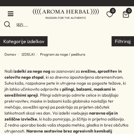
0
0
Kategorije izdelkov
Filtriraj
Domov
IZDELKI
Program za noge / pedikura
Naši
izdelki za nego nog
so zasnovani za
svežino, sprostitev in
celovito nego stopal
, ki so dnevno izpostavljena obremenitvam.
Suha koža, razpokane pete in utrujene noge so pogoste težave, ki
jih lahko učinkovito odpravite s
pilingi, balzami, maskami in
osvežilnimi spreji
. Pilingi odstranijo odmrle celice in izboljšajo
prekrvavitev, maske in balzami kožo globinsko navlažijo ter
mehčajo, osvežilni spreji pa poskrbijo za prijeten občutek
lahkotnosti skozi ves dan. Vsi izdelki vsebujejo
naravna olja in
zeliščne izvlečke
, ki kožo pomirjajo, jo ščitijo in prijetno odišavijo.
Z redno uporabo bodo vaša stopala mehka, gladka in brez občutka
utrujenosti.
Naravne sestavine brez agresivnih kemikalij