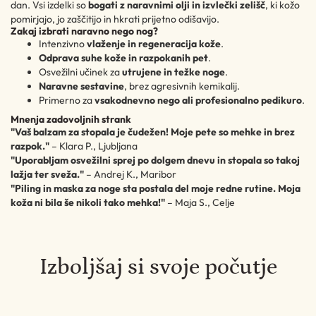
dan. Vsi izdelki so
bogati z naravnimi olji in izvlečki zelišč
, ki kožo
pomirjajo, jo zaščitijo in hkrati prijetno odišavijo.
Zakaj izbrati naravno nego nog?
Intenzivno
vlaženje in regeneracija kože
.
Odprava suhe kože in razpokanih pet
.
Osvežilni učinek za
utrujene in težke noge
.
Naravne sestavine
, brez agresivnih kemikalij.
Primerno za
vsakodnevno nego ali profesionalno pedikuro
.
Mnenja zadovoljnih strank
"Vaš balzam za stopala je čudežen! Moje pete so mehke in brez
razpok."
– Klara P., Ljubljana
"Uporabljam osvežilni sprej po dolgem dnevu in stopala so takoj
lažja ter sveža."
– Andrej K., Maribor
"Piling in maska za noge sta postala del moje redne rutine. Moja
koža ni bila še nikoli tako mehka!"
– Maja S., Celje
Izboljšaj si svoje počutje