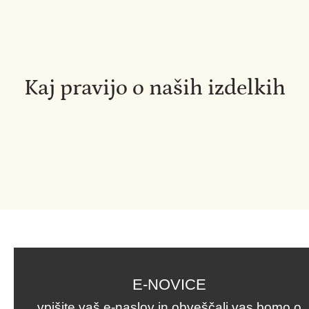
Kaj pravijo o naših izdelkih
E-NOVICE
vpišite vaš e-naslov in obveščali vas bomo o