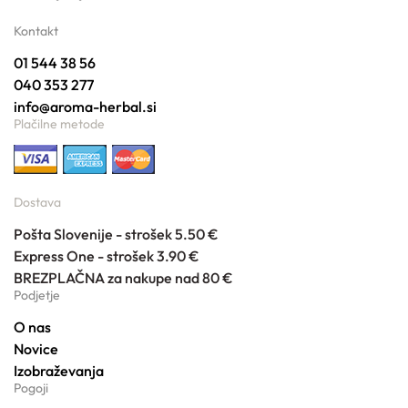
Kontakt
01 544 38 56
040 353 277
info@aroma-herbal.si
Plačilne metode
Dostava
Pošta Slovenije - strošek 5.50 €
Express One - strošek 3.90 €
BREZPLAČNA za nakupe nad 80 €
Podjetje
O nas
Novice
Izobraževanja
Pogoji