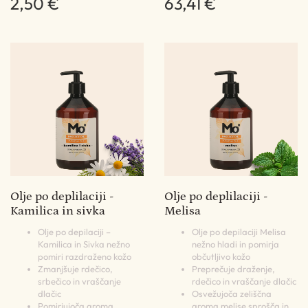
2,50 €
63,41 €
Olje po deplilaciji -
Olje po deplilaciji -
Kamilica in sivka
Melisa
Olje po depilaciji –
Olje po depilaciji Melisa
Kamilica in Sivka nežno
nežno hladi in pomirja
pomiri razdraženo kožo
občutljivo kožo
Zmanjšuje rdečico,
Preprečuje draženje,
srbečico in vraščanje
rdečico in vraščanje dlačic
dlačic
Osvežujoča zeliščna
Pomirjujoča aroma
aroma melise sprošča in