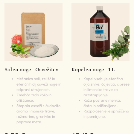
Sol za noge - Osvežitev
Kopel za noge - 1 L
Mešanica soli, zelišč in
Kopel vsebuje eterična
eteričnih olj osveži noge in
olja sivke, čajevca, ciprese
odpravi utrujenost.
in limonske trave za
Zmehča trdo kožo in
razstrupljanje.
otiščance.
Koža postane mehka,
Stopala osveži s čudovito
čista in odišavljena.
aromo limonske trave,
Razpoloženje je sproščeno
rožmarine, grenivke in
in pomirjeno.
poprove mete.