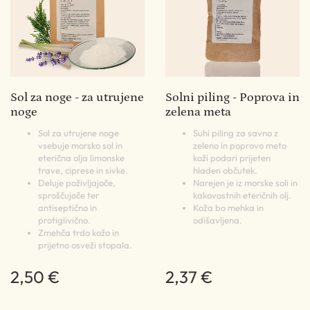
Sol za noge - za utrujene
Solni piling - Poprova in
noge
zelena meta
Sol za utrujene noge
Suhi piling za savno z
vsebuje morsko sol in
zeleno in poprovo meto
eterična olja limonske
koži podari prijeten
trave, ciprese in sivke.
hladen občutek.
Deluje poživljajoče,
Narejen je iz morske soli in
sproščujoče ter
kakovostnih eteričnih olj.
antiseptično in
Koža bo mehka in
protiglivično.
odišavljena.
Zmehča trdo kožo in
prijetno osveži stopala.
2,50 €
2,37 €