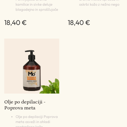
kamilice in sivke deluje
oskrbi kožo z nežno nego
blagodejno in sproščujoče
18,40 €
18,40 €
Olje po depilaciji -
Poprova meta
Olje po depilaciji Poprova
meta osveži in ohladi
razdraženo kožo