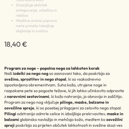
Zmanjšuje občutek
zategovanja, srbečico in
rdečico
Hladilna aroma poprove
mete prinaša takojšnje
olajšanje in svežino
18,40 €
Program za noge – popolna nega za lahkoten korak
Naši
izdelki za nego nog
so zasnovani tako, da poskrbijo za
svežino, sprostitev in nego stopal
, ki so vsakodnevno
izpostavljena obremenitvam. Suha koža, utrujene noge in
razpokane pete so pogoste težave, ki jih lahko učinkovito odpravite
z
naravnimi sestavinami
, ki kožo nahranijo, jo obnovijo in zaščitijo.
Program za nego nog vključuje
pilinge, maske, balzame in
osvežilne spreje
, ki so posebej prilagojeni za celovito nego stopal.
Pilingi
odstranijo odmrle celice in izboljšajo prekrvavitev,
maske in
balzami
globinsko navlažijo in mehčajo kožo, medtem ko
osvežilni
spreji
poskrbijo za prijeten občutek lahkotnosti in svežine skozi ves