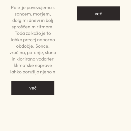
Poletje povezujemo s
več
soncem, morjem,
dolgimi dnevi in bolj
sproščenim ritmom.
Toda za kožo je to
lahko precej naporno
obdobje. Sonce,
vročina, potenje, slana
in klorirana voda ter
klimatske naprave
lahko porušijo njeno n
več