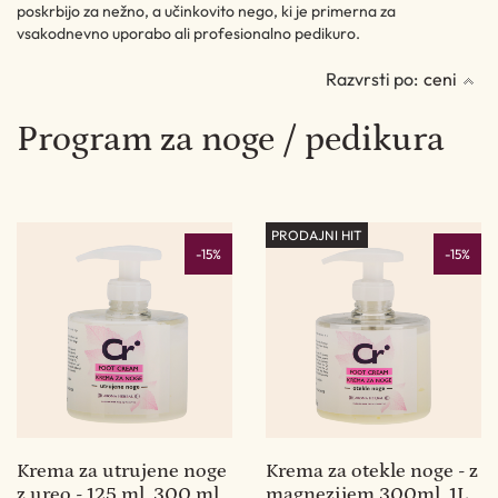
poskrbijo za nežno, a učinkovito nego, ki je primerna za
vsakodnevno uporabo ali profesionalno pedikuro.
Razvrsti po:
ceni
Program za noge / pedikura
PRODAJNI HIT
-15%
-15%
Krema za utrujene noge
Krema za otekle noge - z
z ureo - 125 ml, 300 ml,
magnezijem 300ml, 1L