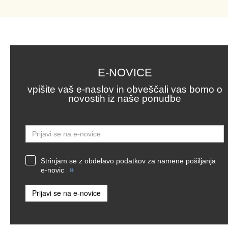
E-NOVICE
vpišite vaš e-naslov in obveščali vas bomo o
novostih iz naše ponudbe
Email
Strinjam se z obdelavo podatkov za namene pošiljanja
»
e-novic
Prijavi se na e-novice