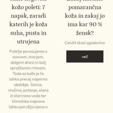
kožo poleti: 7
pomarančna
napak, zaradi
koža in zakaj jo
katerih je koža
ima kar 90 %
suha, pusta in
žensk?
utrujena
Celulit skozi zgodovino
Poletje povezujemo s
več
soncem, morjem,
dolgimi dnevi in bolj
sproščenim ritmom.
Toda za kožo je to
lahko precej naporno
obdobje. Sonce,
vročina, potenje, slana
in klorirana voda ter
klimatske naprave
lahko porušijo njeno n