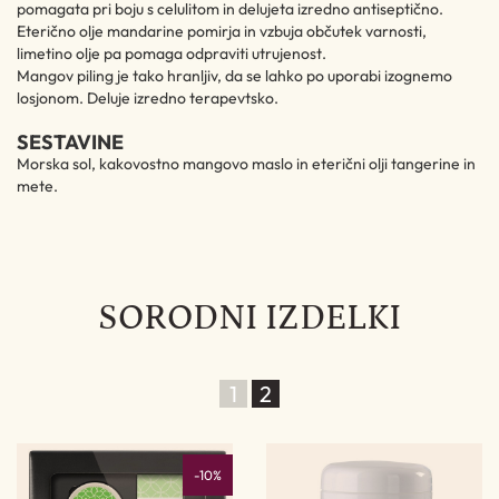
pomagata pri boju s celulitom in delujeta izredno antiseptično.
Eterično olje mandarine pomirja in vzbuja občutek varnosti,
limetino olje pa pomaga odpraviti utrujenost.
Mangov piling je tako hranljiv, da se lahko po uporabi izognemo
losjonom. Deluje izredno terapevtsko.
SESTAVINE
Morska sol, kakovostno mangovo maslo in eterični olji tangerine in
mete.
SORODNI IZDELKI
1
2
%
-10%