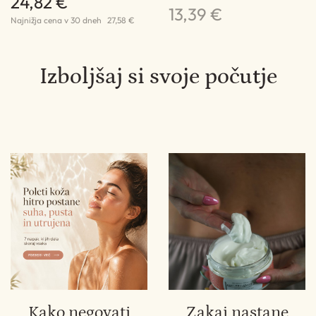
24,82 €
2
13,39 €
Najnižja cena v 30 dneh
27,58 €
Na
Izboljšaj si svoje počutje
Kako negovati
Zakaj nastane