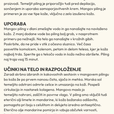
proizvodi. Temeljit piling je priporočljiv tudi pred depilacijo,
sončenjem in uporabo samoporjavitvenih krem. Mangov piling je
primeren je za vse tipe kože, vključno z zelo izsušeno kožo.
UPORABA
Mangov piling v dlani zmešajte vodo in ga nanašajte na navlaženo
kožo. Z manj dodane vode bo piling bolj grob, v nasprotnem
primeru pa nežnejši. Na telo ga nanašajte v krožnih gibih.
Poskrbite, da ne pride v stik z očesno sluznico. Več časa
posvetite komolcem, kolenom, petam in delom telesa, kjer je koža
najbolj trda. Sperite ga s tekočo vodo in kožo nežno obrišete. Piling
naj traja vsaj 15 minut.
UČINKI NA TELO IN RAZPOLOŽENJE
Zaradi skrbno izbranih in kakovostnih sestavin v mangovem pilingu
bo koža že po prvem nanosu čista, sijoča in mehka. Morska sol
temeljito odstrani odmrle celice in umazanijo na koži. Pospeši
cirkulacijo in nastanek kolagena. Mangovo maslo jo
temeljito nahrani, zaščiti in povrne vlago. V piling smo vključili tudi
eterični olji limete in mandarine, ki kožo božansko odišavita,
pomagata pri boju s celulitom in delujeta izredno antiseptično.
Eterično olje mandarine pomirja in vzbuja občutek varnosti,