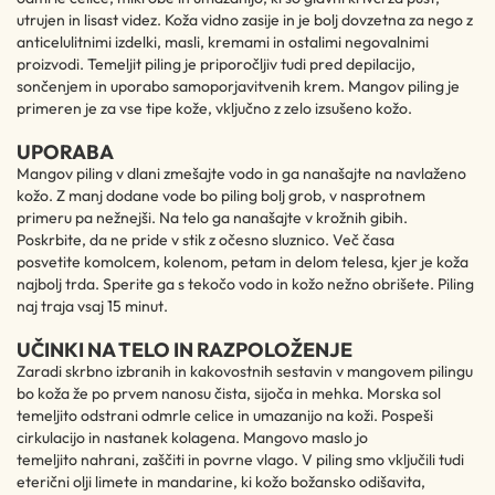
utrujen in lisast videz. Koža vidno zasije in je bolj dovzetna za nego z
anticelulitnimi izdelki, masli, kremami in ostalimi negovalnimi
proizvodi. Temeljit piling je priporočljiv tudi pred depilacijo,
sončenjem in uporabo samoporjavitvenih krem. Mangov piling je
primeren je za vse tipe kože, vključno z zelo izsušeno kožo.
UPORABA
Mangov piling v dlani zmešajte vodo in ga nanašajte na navlaženo
kožo. Z manj dodane vode bo piling bolj grob, v nasprotnem
primeru pa nežnejši. Na telo ga nanašajte v krožnih gibih.
Poskrbite, da ne pride v stik z očesno sluznico. Več časa
posvetite komolcem, kolenom, petam in delom telesa, kjer je koža
najbolj trda. Sperite ga s tekočo vodo in kožo nežno obrišete. Piling
naj traja vsaj 15 minut.
UČINKI NA TELO IN RAZPOLOŽENJE
Zaradi skrbno izbranih in kakovostnih sestavin v mangovem pilingu
bo koža že po prvem nanosu čista, sijoča in mehka. Morska sol
temeljito odstrani odmrle celice in umazanijo na koži. Pospeši
cirkulacijo in nastanek kolagena. Mangovo maslo jo
temeljito nahrani, zaščiti in povrne vlago. V piling smo vključili tudi
eterični olji limete in mandarine, ki kožo božansko odišavita,