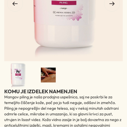
KOMU JE IZDELEK NAMENJEN
Mangov piling je naša prodajna uspešnica, saj ne poskrbi le za
temeljito čiščenje kože, pač pa jo tudi neguje, odišavi in zmehča.
Piling je nepogrešljiv del nege telesa, saj v nekaj minutah odstrani
odmrle celice, mikrobe in umazanijo, ki so glavni krivci za pust,
utrujen in lisast videz. Koža vidno zasije in je bolj dovzetna za nego z
anticelulitnimi izdelki, masli, kremami in ostalimi negovalnimi