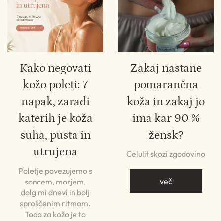
Kako negovati
Zakaj nastane
kožo poleti: 7
pomarančna
napak, zaradi
koža in zakaj jo
katerih je koža
ima kar 90 %
suha, pusta in
žensk?
utrujena
Celulit skozi zgodovino
Poletje povezujemo s
več
soncem, morjem,
dolgimi dnevi in bolj
sproščenim ritmom.
Toda za kožo je to