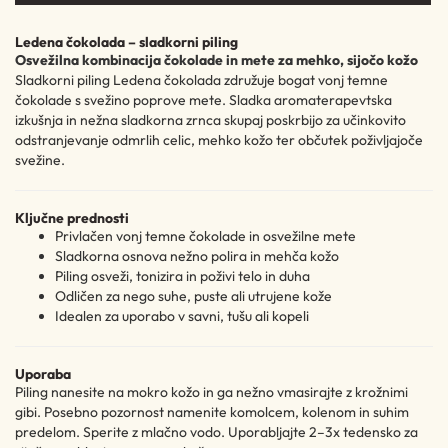
Ledena čokolada – sladkorni piling
Osvežilna kombinacija čokolade in mete za mehko, sijočo kožo
Sladkorni piling Ledena čokolada združuje bogat vonj temne
čokolade s svežino poprove mete. Sladka aromaterapevtska
izkušnja in nežna sladkorna zrnca skupaj poskrbijo za učinkovito
odstranjevanje odmrlih celic, mehko kožo ter občutek poživljajoče
svežine.
Ključne prednosti
Privlačen vonj temne čokolade in osvežilne mete
Sladkorna osnova nežno polira in mehča kožo
Piling osveži, tonizira in poživi telo in duha
Odličen za nego suhe, puste ali utrujene kože
Idealen za uporabo v savni, tušu ali kopeli
Uporaba
Piling nanesite na mokro kožo in ga nežno vmasirajte z krožnimi
gibi. Posebno pozornost namenite komolcem, kolenom in suhim
predelom. Sperite z mlačno vodo. Uporabljajte 2–3x tedensko za