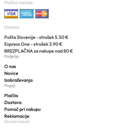
Plačilne metode
Dostava
Pošta Slovenije - strošek 5.50 €
Express One - strošek 3.90 €
BREZPLAČNA za nakupe nad 80 €
Podjetje
O nas
Novice
Izobraževanja
Pogoji
Plačila
Dostava
Pomoč pri nakupu
Reklamacije
Socialni kanali