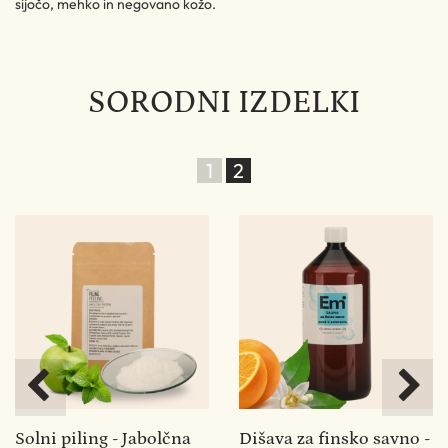
sijočo, mehko in negovano kožo.
SORODNI IZDELKI
1
2
 -
Solni piling - Jabolčna
Dišava za finsko savno -
S