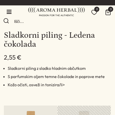
0
0
Sladkorni piling - Ledena
čokolada
2,55 €
Sladkorni piling z sladko hladnim občutkom
S parfumskim oljem temne čokolade in poprove mete
Kožo očisti, osveži in tonizira/li>