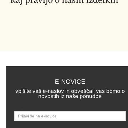
Kaj pravijo o naših izdelkih
E-NOVICE
vpišite vaš e-naslov in obveščali vas bomo o
novostih iz naše ponudbe
Email