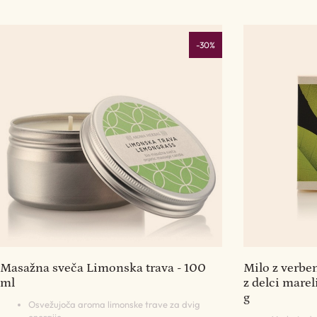
-30%
Masažna sveča Limonska trava - 100
Milo z verbe
ml
z delci marel
g
Osvežujoča aroma limonske trave za dvig
energije