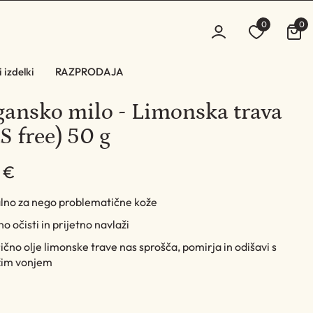
0
0
 izdelki
RAZPRODAJA
gansko milo - Limonska trava
S free) 50 g
 €
alno za nego problematične kože
o očisti in prijetno navlaži
ično olje limonske trave nas sprošča, pomirja in odišavi s
žim vonjem