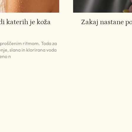
di katerih je koža
Zakaj nastane p
 sproščenim ritmom. Toda za
nje, slana in klorirana voda
jeno n