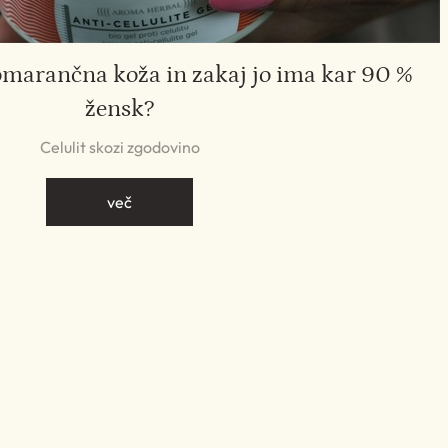
omarančna koža in zakaj jo ima kar 90 %
žensk?
Celulit skozi zgodovino
več