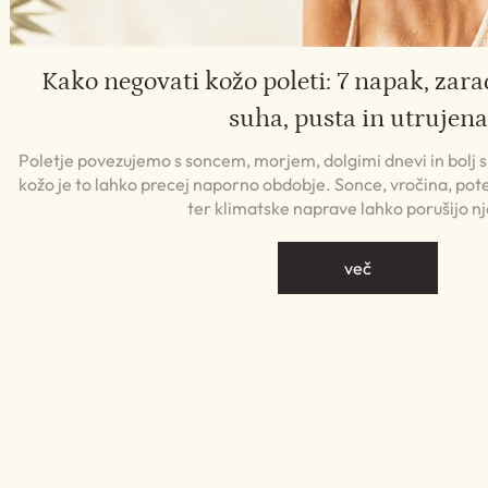
Kako negovati kožo poleti: 7 napak, zara
suha, pusta in utrujena
Poletje povezujemo s soncem, morjem, dolgimi dnevi in bolj
kožo je to lahko precej naporno obdobje. Sonce, vročina, pote
ter klimatske naprave lahko porušijo n
več