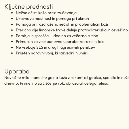
Ključne prednosti
Nežno očisti kožo brez izsuševanja
Uravnava mastnost in pomaga pri aknah
Pomaga pri razdraženi, nečisti in problematični koži
Eterično olje limonske trave deluje protibakterijsko in osvežilno
Pomirja in sprošča – idealno za večerno rutino
Primeren za vsakodnevno uporabo za roke in telo
Ne vsebuje SLS in drugih agresivnih penilcev
Prijeten naravni vonj, ki razvedri in umiri
Uporaba
Navlažite milo, nanesite ga na kožo z rokami ali gobico, spenite in než
dnevno. Primerno za čiščenje rok, obraza ali celega telesa.