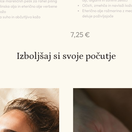
ce mareličnih pešk za rahel piling
Očisti, zmehča in navlaži kož
inska olja in eterično olje verbene
Eterično olje rožmarina z m
kožo
deluje poživljajoče
 suho in občutljivo kožo
7,25 €
Izboljšaj si svoje počutje