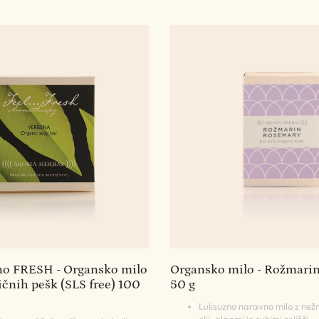
no FRESH - Organsko milo
Organsko milo - Rožmarin 
ičnih pešk (SLS free) 100
50 g
Luksuzno naravno milo z nežn
olji, algami in suhimi zelišči