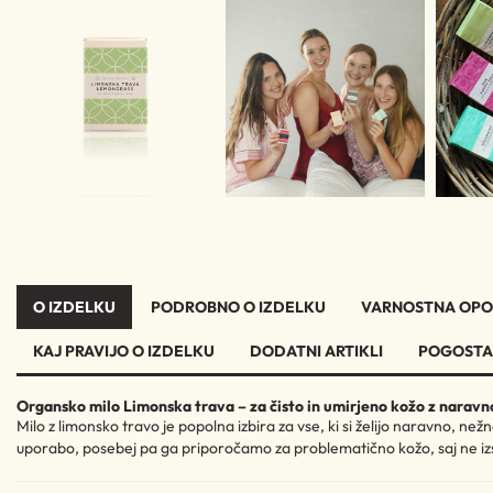
O IZDELKU
PODROBNO O IZDELKU
VARNOSTNA OPO
KAJ PRAVIJO O IZDELKU
DODATNI ARTIKLI
POGOSTA
Organsko milo Limonska trava – za čisto in umirjeno kožo z naravn
Milo z limonsko travo je popolna izbira za vse, ki si želijo naravno, n
uporabo, posebej pa ga priporočamo za problematično kožo, saj ne izsu