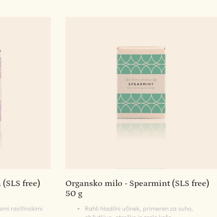
(SLS free)
Organsko milo - Spearmint (SLS free)
50 g
imi rastlinskimi
Rahli hladilni učinek, primeren za suho,
občutljivo, otroško in zrelo kožo