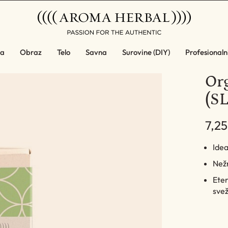
a
Obraz
Telo
Savna
Surovine (DIY)
Profesionalni
Or
(SL
7,25
Ide
Nežn
Eter
sve