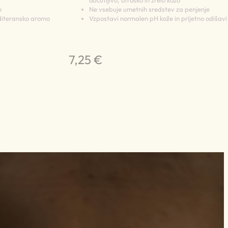
o
Ne vsebuje umetnih sredstev za penjenje
editeransko aromo
Vzpostavi normalen pH kože in prijetno odišavi
7,25 €