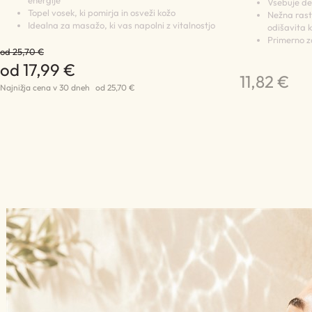
Vsebuje del
Topel vosek, ki pomirja in osveži kožo
Nežna rastl
Idealna za masažo, ki vas napolni z vitalnostjo
odišavita 
Primerno za
od 25,70 €
od 17,99 €
11,82 €
Najnižja cena v 30 dneh
od 25,70 €