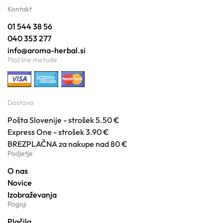
Kontakt
01 544 38 56
040 353 277
info@aroma-herbal.si
Plačilne metode
Dostava
Pošta Slovenije - strošek 5.50 €
Express One - strošek 3.90 €
BREZPLAČNA za nakupe nad 80 €
Podjetje
O nas
Novice
Izobraževanja
Pogoji
Plačila