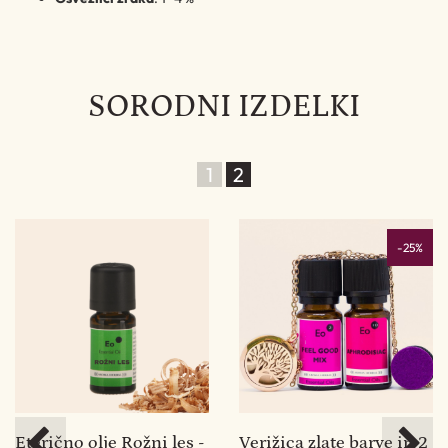
SORODNI IZDELKI
1
2
-25%
Eterično olje Rožni les -
Verižica zlate barve in 2
W