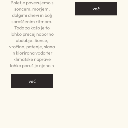
Poletje povezujemo s
več
soncem, morjem,
dolgimi dnevi in bolj
sproščenim ritmom.
Toda za kožo je to
lahko precej naporno
obdobje. Sonce,
vročina, potenje, slana
in klorirana voda ter
klimatske naprave
lahko porušijo njeno n
več