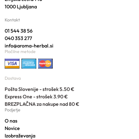
1000 Ljubljana
Kontakt
01 544 38 56
040 353 277
info@aroma-herbal.si
Plačilne metode
Dostava
Pošta Slovenije - strošek 5.50 €
Express One - strošek 3.90 €
BREZPLAČNA za nakupe nad 80 €
Podjetje
O nas
Novice
Izobraževanja