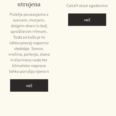
utrujena
Celulit skozi zgodovino
Poletje povezujemo s
več
soncem, morjem,
dolgimi dnevi in bolj
sproščenim ritmom.
Toda za kožo je to
lahko precej naporno
obdobje. Sonce,
vročina, potenje, slana
in klorirana voda ter
klimatske naprave
lahko porušijo njeno n
več