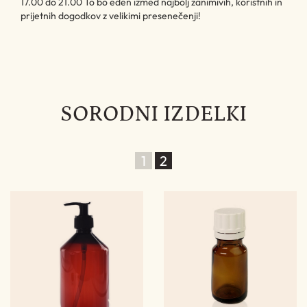
17.00 do 21.00 To bo eden izmed najbolj zanimivih, koristnih in
prijetnih dogodkov z velikimi presenečenji!
SORODNI IZDELKI
1
2