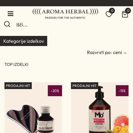
0
0
Kategorije izdelkov
Razvrsti po:
ceni
TOP IZDELKI
PRODAJNI HIT
PRODAJNI HIT
-20%
-15%