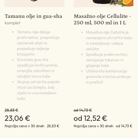
Tamanu olje in gua-sha
Masažno olje Cellulite -
250 ml, 500 ml in 1 L
komplet
Tamanu olje deluje
Masažno olje Cellulite je
protivnetno, preprečuje
namenjeno učvrstitvi kože
nastanek aken in
in zmanjšanju videza
pospešuje celjenje
celulita
brazgotin
Spodbuja prekrvavitev,
Kovinska gua sha
odvajanje toksinov in
spodbuja limfni pretok,
glajenje kože
zmanjša zabuhlost in
Učinkovita kombinacija
izboljša tonus kože
grenivke in brina prebuja
Skupaj ustvarita popoln
in prečisti
ritual za čistejšo, bolj
sijočo in uravnoteženo
kožo
28,83 €
od 14,73 €
23,06 €
od 12,52 €
Najnižja cena v 30 dneh
28,83 €
Najnižja cena v 30 dneh
od 14,73 €