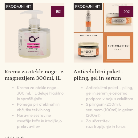
PRODAJNI HIT
PRODAJNI HIT
-15%
-20%
Krema za otekle noge - z
Anticelulitni paket -
magnezijem 300ml, 1L
piling, gel in serum
Krema za otekle noge –
Anticelulitni paket – piling,
300 ml, 1 L deluje hladilno
gel in serum je celostna
in sproščujoče
podpora v boju s celulitom
Pomaga pri oteklinah in
S pilingom (200ml),
občutku težkih nog
serumom (100ml) in gelom
Naravne sestavine
(200ml)
osvežijo kožo in izboljšajo
Za učvrstitev,
prekrvavitev
razstrupljanje in tonus