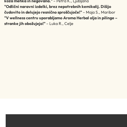
koža mehka in negovana."
– Petra K., Ljubljana
"Odlični naravni izdelki, brez nepotrebnih kemikalij. Dišijo
čudovito in delujejo resnično sproščujoče!"
– Maja S., Maribor
"V wellness centru uporabljamo Aroma Herbal olja in pilinge –
stranke jih obožujejo!"
– Luka R., Celje