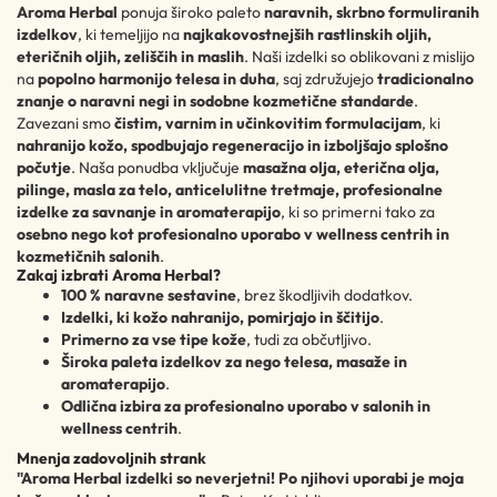
Aroma Herbal
ponuja široko paleto
naravnih, skrbno formuliranih
izdelkov
, ki temeljijo na
najkakovostnejših rastlinskih oljih,
eteričnih oljih, zeliščih in maslih
. Naši izdelki so oblikovani z mislijo
na
popolno harmonijo telesa in duha
, saj združujejo
tradicionalno
znanje o naravni negi in sodobne kozmetične standarde
.
Zavezani smo
čistim, varnim in učinkovitim formulacijam
, ki
nahranijo kožo, spodbujajo regeneracijo in izboljšajo splošno
počutje
. Naša ponudba vključuje
masažna olja, eterična olja,
pilinge, masla za telo, anticelulitne tretmaje, profesionalne
izdelke za savnanje in aromaterapijo
, ki so primerni tako za
osebno nego kot profesionalno uporabo v wellness centrih in
kozmetičnih salonih
.
Zakaj izbrati Aroma Herbal?
100 % naravne sestavine
, brez škodljivih dodatkov.
Izdelki, ki kožo nahranijo, pomirjajo in ščitijo
.
Primerno za vse tipe kože
, tudi za občutljivo.
Široka paleta izdelkov za nego telesa, masaže in
aromaterapijo
.
Odlična izbira za profesionalno uporabo v salonih in
wellness centrih
.
Mnenja zadovoljnih strank
"Aroma Herbal izdelki so neverjetni! Po njihovi uporabi je moja