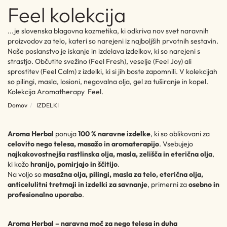
Feel kolekcija
...je slovenska blagovna kozmetika, ki odkriva nov svet naravnih
proizvodov za telo, kateri so narejeni iz najboljših prvotnih sestavin.
Naše poslanstvo je iskanje in izdelava izdelkov, ki so narejeni s
strastjo. Občutite svežino (Feel Fresh), veselje (Feel Joy) ali
sprostitev (Feel Calm) z izdelki, ki si jih boste zapomnili. V kolekcijah
so pilingi, masla, losioni, negovalna olja, gel za tuširanje in kopel.
Kolekcija Aromatherapy Feel.
Domov
IZDELKI
Aroma Herbal
ponuja
100 % naravne izdelke
, ki so oblikovani za
celovito nego telesa, masažo in aromaterapijo
. Vsebujejo
najkakovostnejša rastlinska olja, masla, zelišča in eterična olja
,
ki kožo
hranijo, pomirjajo in ščitijo
.
Na voljo so
masažna olja, pilingi, masla za telo, eterična olja,
anticelulitni tretmaji in izdelki za savnanje
, primerni za
osebno in
profesionalno uporabo
.
Aroma Herbal – naravna moč za nego telesa in duha