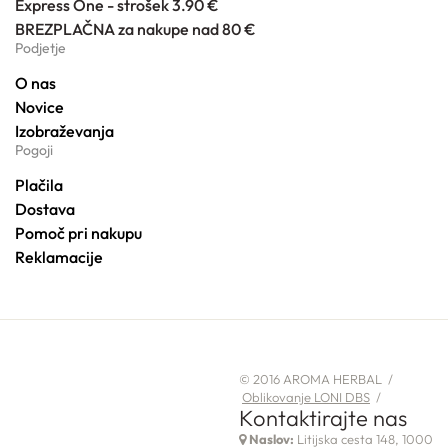
Express One - strošek 3.90 €
BREZPLAČNA za nakupe nad 80 €
Podjetje
O nas
Novice
Izobraževanja
Pogoji
Plačila
Dostava
Pomoč pri nakupu
Reklamacije
© 2016 AROMA HERBAL /
Oblikovanje LONI DBS
/
Kontaktirajte nas
Naslov:
Litijska cesta 148, 1000