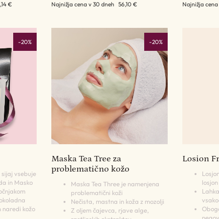
,14 €
Najnižja cena v 30 dneh
56,10 €
Najnižja cena
-20%
-20%
Maska Tea Tree za
Losion F
problematično kožo
 sijaj vsebuje
Losjo
da in Masko
losjon
Maska Tea Three je namenjena
dočnjakom
Lahka
problematični koži
Čokoladna
vsako
Nečista, mastna in koža z mozolji
n naredi kožo
Oboga
Z oljem čajevca, rjave alge,
negova