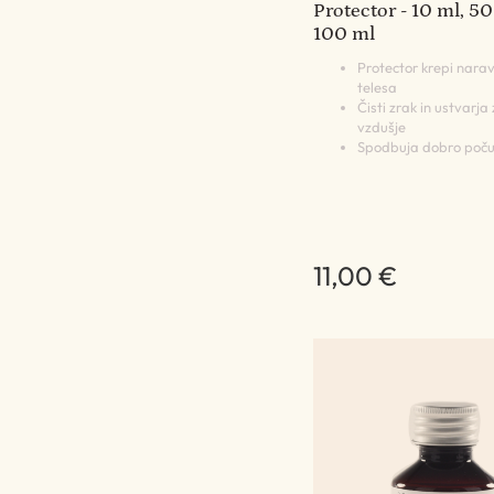
Protector - 10 ml, 50
100 ml
Protector krepi nar
telesa
Čisti zrak in ustvarja
vzdušje
Spodbuja dobro poču
11,00 €