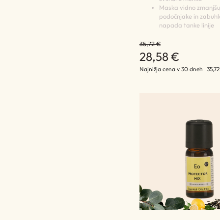
Maska vidno zmanjšu
podočnjake in zabuhl
napada tanke linije
35,72 €
28,58 €
Najnižja cena v 30 dneh
35,72