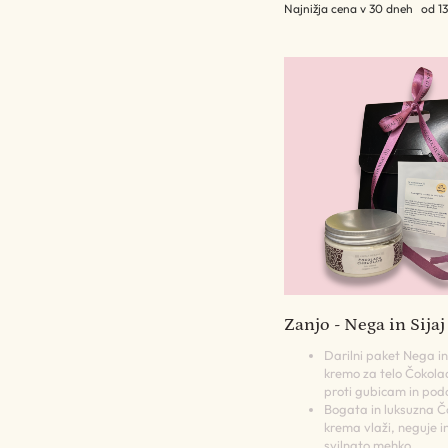
Najnižja cena v 30 dneh
od 13
Zanjo - Nega in Sijaj
Darilni paket Nega in
kremo za telo Čokola
proti gubicam in po
Bogata in luksuzna 
krema vlaži, neguje i
svilnato mehko