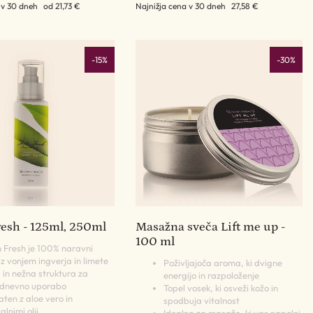
 v 30 dneh
od 21,73 €
Najnižja cena v 30 dneh
27,58 €
-15%
-30%
resh - 125ml, 250ml
Masažna sveča Lift me up -
100 ml
n Fresh je 100% naravni
 z vonjem ingverja in limete
Poživljajoča aroma, ki dvigne
 in nežna struktura za
energijo in razpoloženje
dnevno uporabo
Topel vosek, ki osveži kožo in
ten z aloe vero in
spodbuja vitalnost
lnimi olji