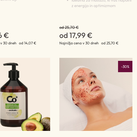
Idealna za masažo, ki vas napolni
z energijo in optimizmom
od 25,70 €
6 €
od 17,99 €
 v 30 dneh
od 14,07 €
Najnižja cena v 30 dneh
od 25,70 €
-30%