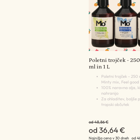
Poletni trojček - 25
ml in 1 L
Poletni trojček – 250
Minty mix, Feel good
100% naravna olja, ki
nahranijo
Za ohladitev, boljše p
tropski občutek
od 48,86 €
od 36,64 €
Najnižja cena v 30 dneh
od 4