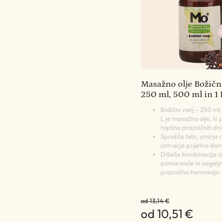
Masažno olje Božični
250 ml, 500 ml in 1 
Božični vonj – 250 ml,
L je masažno olje, ki 
toplino prazničnih dni
Sprošča telo, umirja m
ustvarja prijetno do
Dišeča kombinacija c
pomaranče in nageljn
praznično harmonijo
od 13,14 €
od 10,51 €