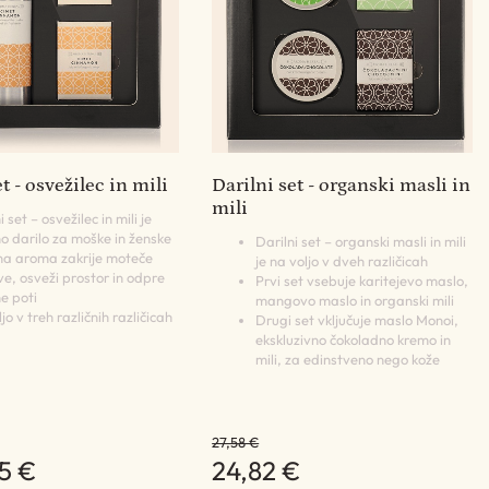
t - osvežilec in mili
Darilni set - organski masli in
mili
i set – osvežilec in mili je
no darilo za moške in ženske
Darilni set – organski masli in mili
tna aroma zakrije moteče
je na voljo v dveh različicah
ve, osveži prostor in odpre
Prvi set vsebuje karitejevo maslo,
e poti
mangovo maslo in organski mili
jo v treh različnih različicah
Drugi set vključuje maslo Monoi,
ekskluzivno čokoladno kremo in
mili, za edinstveno nego kože
27,58 €
55 €
24,82 €