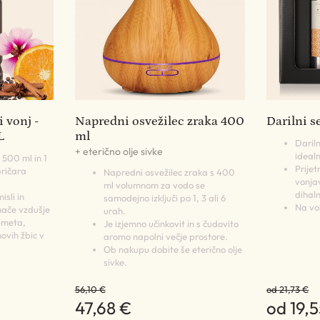
 vonj -
Napredni osvežilec zraka 400
Darilni se
L
ml
Dariln
+ eterično olje sivke
ideal
 500 ml in 1
Prije
pričara
Napredni osvežilec zraka s 400
vonja
ml volumnom za vodo se
dihaln
isli in
samodejno izključi po 1, 3 ali 6
Na vol
mače vzdušje
urah.
imeta,
Je izjemno učinkovit in s čudovito
ovih žbic v
aromo napolni večje prostore.
Ob nakupu dobite še eterično olje
sivke.
56,10 €
od 21,73 €
47,68 €
od 19,