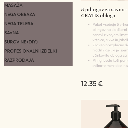
MASAŽA
5 pilingov za savno -
NEGA OBRAZA
GRATIS obloga
NEGA TELESA
Paket vsebuje 5 vrhu
pilingov na sladkorni i
SAVNA
osnovi z vonjem limet
vrtnice, sivke in jabol
SUROVINE (DIY)
Zraven brezplačno do
hladilni gel, ki je izje
PROFESIONALNI IZDELKI
učinkovita obloga za
RAZPRODAJA
Pilingi bodo koži pom
svilnate mehkobe in s
12,35 €