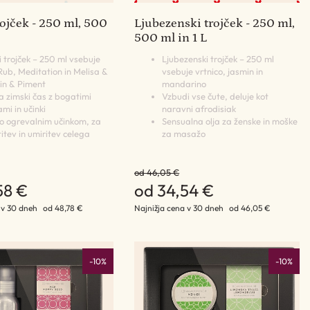
ojček - 250 ml, 500
Ljubezenski trojček - 250 ml,
500 ml in 1 L
i trojček – 250 ml vsebuje
Ljubezenski trojček – 250 ml
Rub, Meditation in Melisa &
vsebuje vrtnico, jasmin in
in & Piment
mandarino
a zimski čas z bogatimi
Vzbudi vse čute, deluje kot
mi in učinki
naravni afrodisiak
lo ogrevalnim učinkom, za
Sensualna olja za ženske in moške
itev in umiritev celega
za masažo
a
od 46,05 €
58 €
od 34,54 €
 v 30 dneh
od 48,78 €
Najnižja cena v 30 dneh
od 46,05 €
-10%
-10%