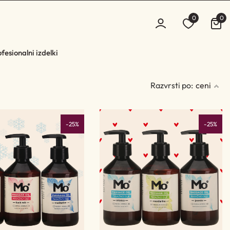
0
0
fesionalni izdelki
Razvrsti po:
ceni
-25%
-25%