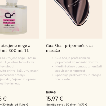
 utrujene noge z
Gua Sha - pripomoček za
5 ml, 300 ml, 1 L
masažo
 za utrujene noge – 125 ml,
Gua Sha je profesionalen
, 1 L je lahka formula za
pripomoček za masažo obraza
itev stopal
Hladilni učinek pomaga zmanjšati
vita pri trdi koži, utrujenosti
zabuhlost in napetost
ekomernem potenju
Spodbuja prekrvavitev in izboljša
e sivko, čajevec in cipreso
tonus kože
ostitev in nego
18,79 €
5 €
15,97 €
 v 30 dneh
od 14,06 €
Najnižja cena v 30 dneh
18,79 €