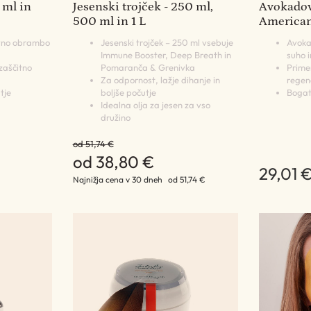
 ml in
Jesenski trojček - 250 ml,
Avokadovo
500 ml in 1 L
America
avno obrambo
Jesenski trojček – 250 ml vsebuje
Avokad
Immune Booster, Deep Breath in
suho i
 zaščitno
Pomaranča & Grenivka
Prime
Za odpornost, lažje dihanje in
regen
tje
boljše počutje
Bogato
Idealna olja za jesen za vso
družino
od 51,74 €
od 38,80 €
29,01 
Najnižja cena v 30 dneh
od 51,74 €