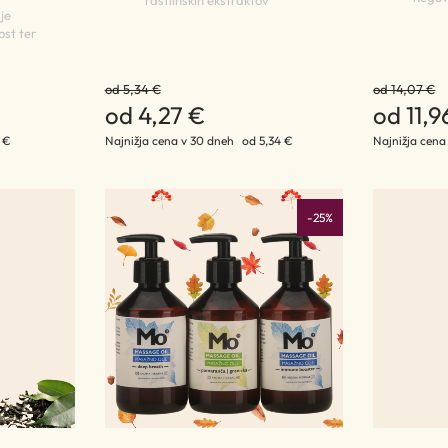
rastlinskih ekstraktov
je
ost ter
od 5,34 €
od 14,07 €
od 4,27 €
od 11,9
 €
Najnižja cena v 30 dneh
od 5,34 €
Najnižja cena
-25%