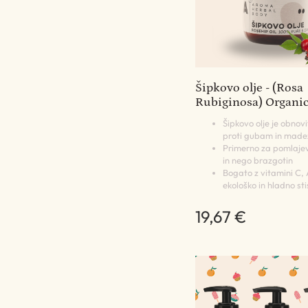
Šipkovo olje - (Rosa
Rubiginosa) Organi
Šipkovo olje je obnovi
proti gubam in mad
Primerno za pomlaje
in nego brazgotin
Bogato z vitamini C, 
ekološko in hladno st
19,67 €