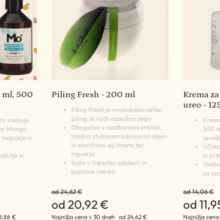
0 ml, 500
Piling Fresh - 200 ml
Krema za
ureo - 12
Piling Fresh je visokokakovosten
piling, ki nudi razkošno nego
 ml vsebuje
Krema
Obogaten s sladkornimi kristali,
 in Mango
300 ml
hladno stiskanim kokosovim oljem
 negujejo in
osvež
in eteričnimi olji limete ter
Učinko
ingverja
očutje in
in pr
Koža v trenutku zablesti in
Vsebuj
postane mehka
za spr
od 24,62 €
od 14,06 €
od 20,92 €
od 11,9
8,86 €
Najnižja cena v 30 dneh
od 24,62 €
Najnižja cena