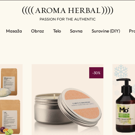
Masaža
Obraz
Telo
Savna
Surovine (DIY)
Pro
-30%