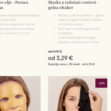
 olje - Persea
Maska z rožnimi cvetovi -
na
gelna shaker
ovo olje je hranljivo olje za
Maska z rožnimi cvetovi – gelna
n zrelo kožo
shaker je gelna shaker maska z
rno za nego kože, las ter
vrtničnimi cvetovi
eracijo kože po sončenju
Anti-age in proti pigmentnim
 z vitamini A, D in E
madežom
Z ekstraktom granatnega
jabolka, vitaminom C in aloe
od 4,70 €
od 3,29 €
€
Najnižja cena v 30 dneh
od 4,70 €
-20%