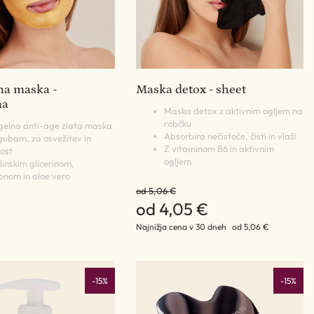
na maska -
Maska detox - sheet
na
Maska detox z aktivnim ogljem na
robčku
gelna anti-age zlata maska
Absorbira nečistoče, čisti in vlaži
 gubam, za osvežitev in
Z vitaminom B6 in aktivnim
ost
ogljem
linskim glicerinom,
ronom in aloe vero
od 5,06 €
od 4,05 €
Najnižja cena v 30 dneh
od 5,06 €
-15%
-15%