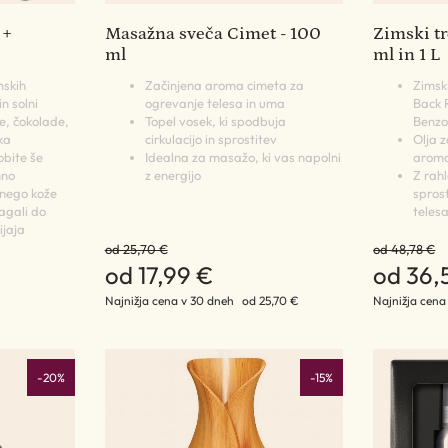
 +
Masažna sveča Cimet - 100
Zimski tr
ml
ml in 1 L
nskih
Začinjena aroma cimeta za
Zimsk
n solni
ogrevanje telesa in uma
Back 
e, čokolade,
Topel vosek, ki spodbuja
Benzo
ka
cirkulacijo in sprostitev
Olja z
bite še
Idealna za masažo, ki vas napolni
aroma
mno
z energijo
Z rah
 nego kože
sprost
agali do
teles
ijaja
od 25,70 €
od 48,78 €
od 17,99 €
od 36,
Najnižja cena v 30 dneh
od 25,70 €
Najnižja cena
-20%
-15%